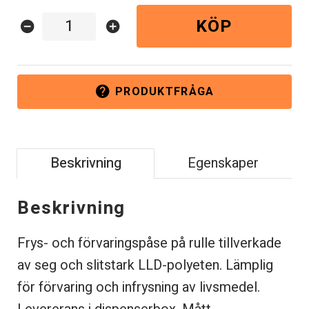
KÖP
remove_circle
add_circle
PRODUKTFRÅGA
help
Beskrivning
Egenskaper
Beskrivning
Frys- och förvaringspåse på rulle tillverkade
av seg och slitstark LLD-polyeten. Lämplig
för förvaring och infrysning av livsmedel.