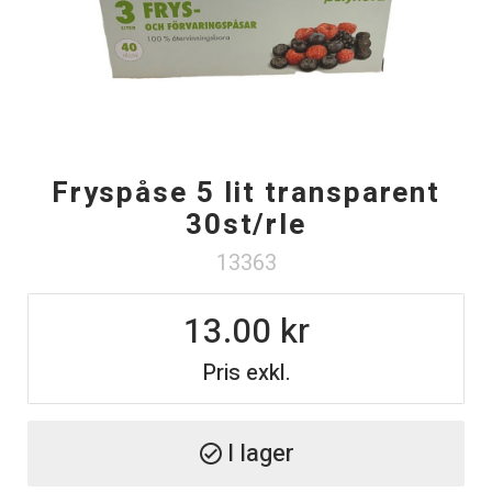
Fryspåse 5 lit transparent
30st/rle
13363
13.00
Pris exkl.
I lager
check_circle