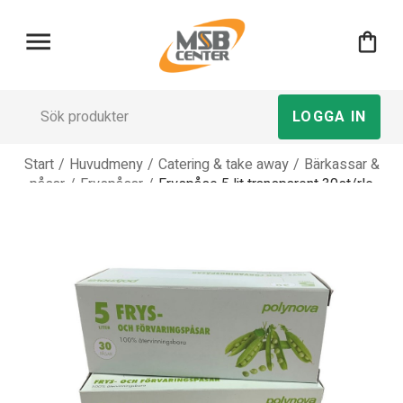
menu
shopping_bag
LOGGA IN
Start
/
Huvudmeny
/
Catering & take away
/
Bärkassar &
påsar
/
Fryspåsar
/
Fryspåse 5 lit transparent 30st/rle