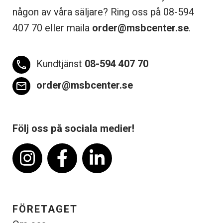
någon av våra säljare? Ring oss på 08-
594
407 70 eller maila
order@msbcenter.se
.
Kundtjänst
08-594 407 70
phone
order@msbcenter.se
email
Följ oss på sociala medier!
FÖRETAGET