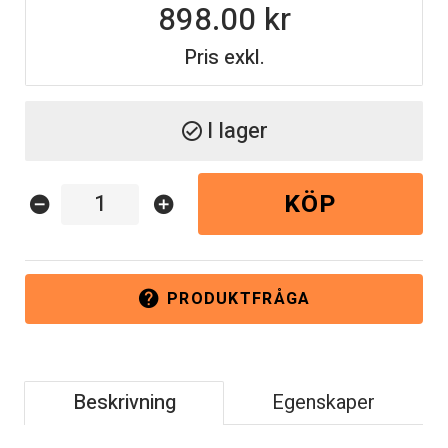
898.00
Pris exkl.
I lager
check_circle
KÖP
remove_circle
add_circle
PRODUKTFRÅGA
help
Beskrivning
Egenskaper