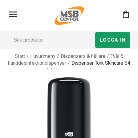
menu
shopping_bag
LOGGA IN
Start
/
Huvudmeny
/
Dispensers & hållare
/
Tvål &
handdesinfektiondispenser
/
Dispenser Tork Skincare S4
Intuition sensor svart