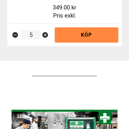
349.00
Pris exkl.
KÖP
remove_circle
add_circle