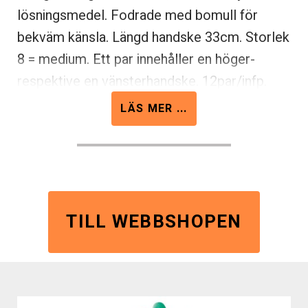
lösningsmedel. Fodrade med bomull för
bekväm känsla. Längd handske 33cm. Storlek
8 = medium. Ett par innehåller en höger-
respektive en vänsterhandske. 12par/infp.
5infp/fp (=60par). Möter krav enligt EN374-
LÄS MER ...
KL samt godkänd för kontakt med livsmedel.
TILL WEBBSHOPEN