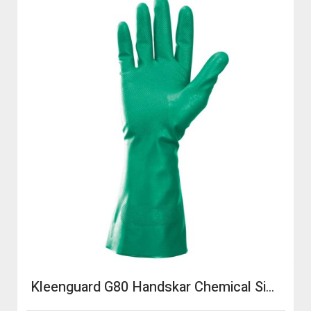
Kleenguard G80 Handskar Chemical Size 7 12par/ifp