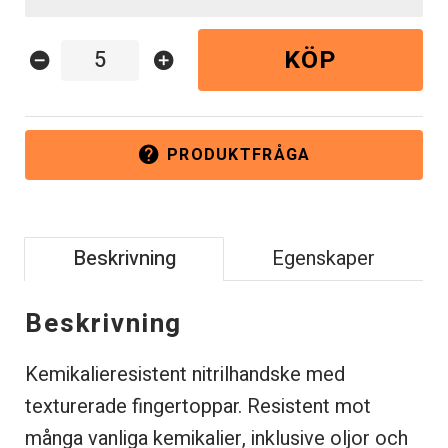
KÖP
remove_circle
add_circle
PRODUKTFRÅGA
help
Beskrivning
Egenskaper
Beskrivning
Kemikalieresistent nitrilhandske med
texturerade fingertoppar. Resistent mot
många vanliga kemikalier, inklusive oljor och