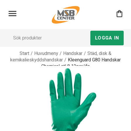
menu
shopping_bag
LOGGA IN
Start
/
Huvudmeny
/
Handskar
/
Städ, disk &
kemikalieskyddshandskar
/
Kleenguard G80 Handskar
Chemical stl 8 12par/ifp