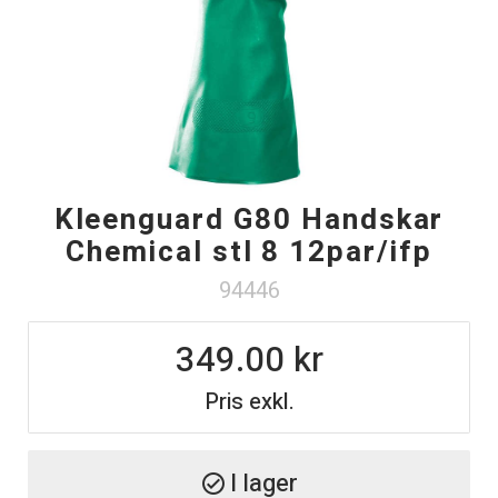
Kleenguard G80 Handskar
Chemical stl 8 12par/ifp
94446
349.00
Pris exkl.
I lager
check_circle