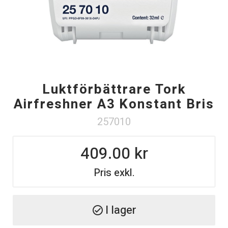
Luktförbättrare Tork
Airfreshner A3 Konstant Bris
257010
409.00
Pris exkl.
I lager
check_circle