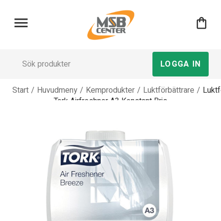
menu
shopping_bag
LOGGA IN
Start
/
Huvudmeny
/
Kemprodukter
/
Luktförbättrare
/
Luktf
Tork Airfreshner A3 Konstant Bris