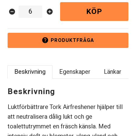
KÖP
remove_circle
add_circle
PRODUKTFRÅGA
help
Beskrivning
Egenskaper
Länkar
Beskrivning
Luktförbättrare Tork Airfreshener hjälper till
att neutralisera dålig lukt och ge
toalettutrymmet en fräsch känsla. Med