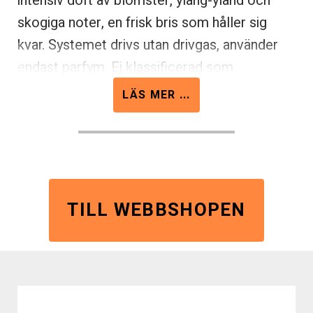
intensiv doft av blomster, ylang-yland och
skogiga noter, en frisk bris som håller sig
kvar. Systemet drivs utan drivgas, använder
endast parfym. Ej klassificerad som
brandfarlig. Passar tillsammans med
LÄS MER ...
Dispenser Tork Airfreshener A3. Bris. 6st/hel
fp.
TILL WEBBSHOPEN