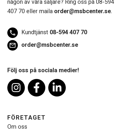
någon av våra säljare? Ring oss på 08-
594
407 70 eller maila
order@msbcenter.se
.
Kundtjänst
08-594 407 70
phone
order@msbcenter.se
email
Följ oss på sociala medier!
FÖRETAGET
Om oss