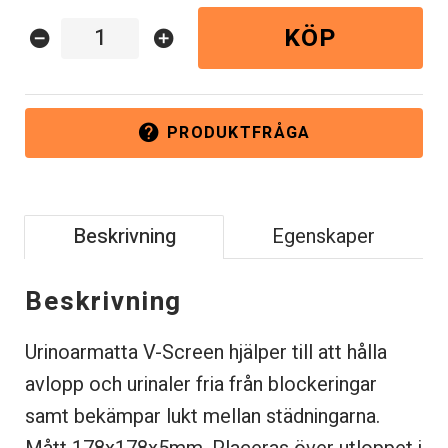
KÖP
remove_circle
add_circle
PRODUKTFRÅGA
help
Beskrivning
Egenskaper
Beskrivning
Urinoarmatta V-Screen hjälper till att hålla
avlopp och urinaler fria från blockeringar
samt bekämpar lukt mellan städningarna.