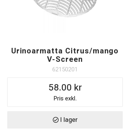
Urinoarmatta Citrus/mango
V-Screen
62150201
58.00
Pris exkl.
I lager
check_circle