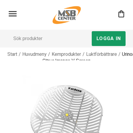
menu
shopping_bag
LOGGA IN
Start
/
Huvudmeny
/
Kemprodukter
/
Luktförbättrare
/
Urino
Citrus/mango V-Screen