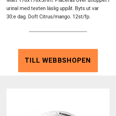
Mått 178x178x5mm. Placeras över utloppet i
urinal med texten läslig uppåt. Byts ut var
30:e dag. Doft Citrus/mango. 12st/fp.
TILL WEBBSHOPEN