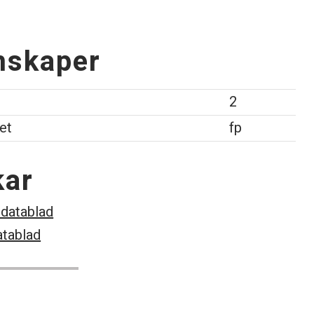
nskaper
2
et
fp
kar
datablad
atablad