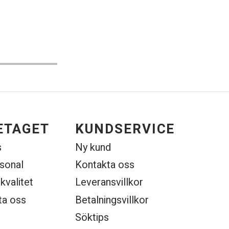
ETAGET
KUNDSERVICE
s
Ny kund
rsonal
Kontakta oss
 kvalitet
Leveransvillkor
ta oss
Betalningsvillkor
Söktips