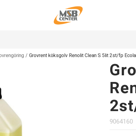
ovrengöring
/
Grovrent köksgolv Renolit Clean S 5lit 2st/fp Ecol
Gro
Ren
2st
9064160