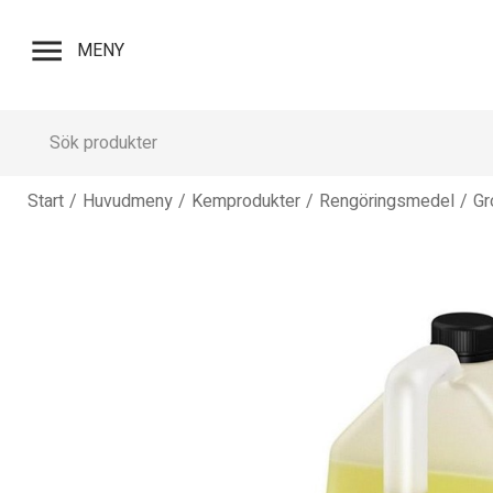
menu
MENY
Start
/
Huvudmeny
/
Kemprodukter
/
Rengöringsmedel
/
Gr