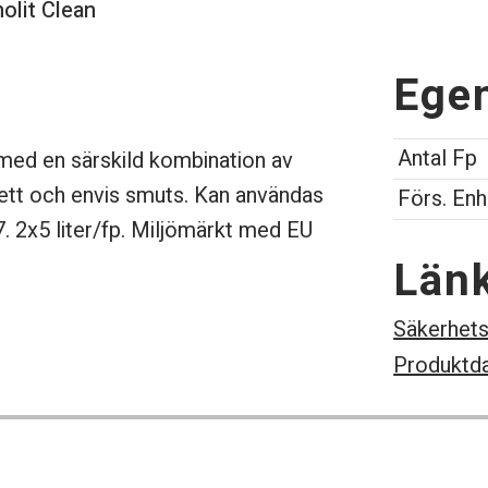
olit Clean
Ege
Antal Fp
 med en särskild kombination av
fett och envis smuts. Kan användas
Förs. Enh
7. 2x5 liter/fp. Miljömärkt med EU
Län
Säkerhets
Produktd