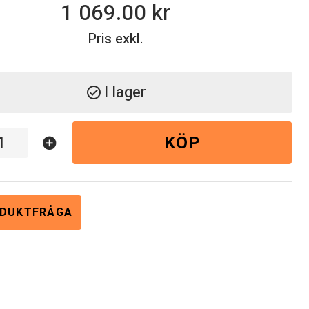
1 069.00
Pris exkl.
I lager
check_circle
KÖP
add_circle
DUKTFRÅGA