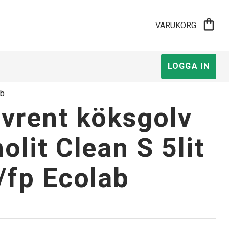
shopping_bag
VARUKORG
LOGGA IN
ab
vrent köksgolv
olit Clean S 5lit
/fp Ecolab