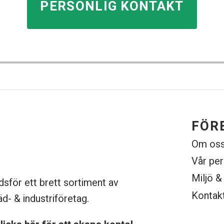
PERSONLIG KONTAKT
FÖR
Om os
Vår pe
Miljö &
dsför ett brett sortiment av
Kontak
äd- & industriföretag.