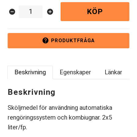
KÖP
remove_circle
add_circle
PRODUKTFRÅGA
help
Beskrivning
Egenskaper
Länkar
Beskrivning
Sköljmedel för användning automatiska
rengöringssystem och kombiugnar.
2
x5
liter/fp.