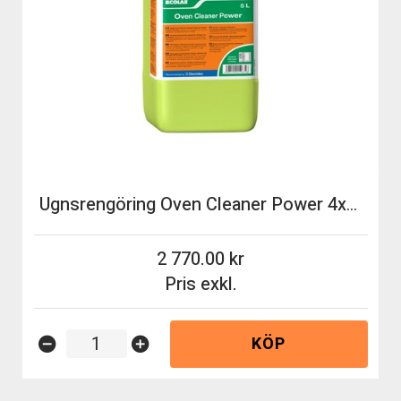
Ugnsrengöring Oven Cleaner Power 4x5lit/fp Ecolab
2 770.00
Pris exkl.
KÖP
remove_circle
add_circle