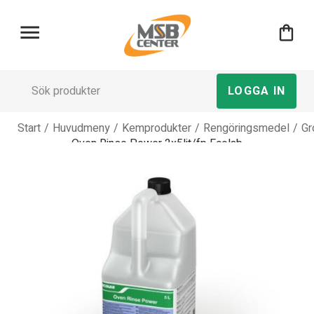
menu
shopping_bag
LOGGA IN
Start
/
Huvudmeny
/
Kemprodukter
/
Rengöringsmedel
/
Gr
Oven Rinse Power 2x5lit/fp Ecolab