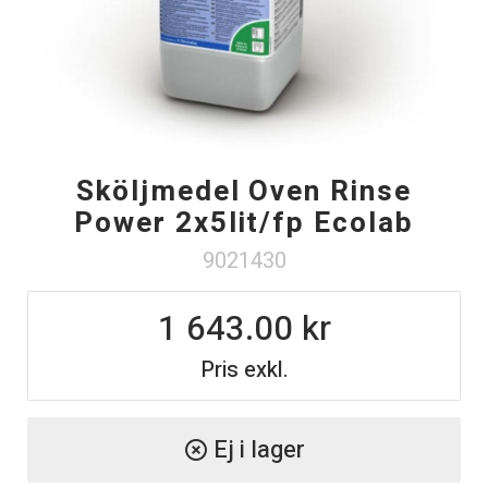
Sköljmedel Oven Rinse
Power 2x5lit/fp Ecolab
9021430
1 643.00
Pris exkl.
Ej i lager
highlight_off