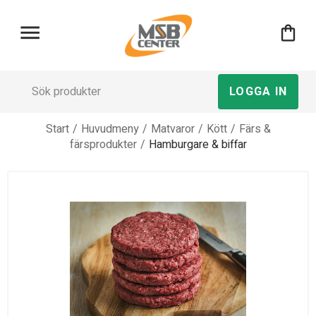
menu
shopping_bag
LOGGA IN
Start
/
Huvudmeny
/
Matvaror
/
Kött
/
Färs &
färsprodukter
/
Hamburgare & biffar