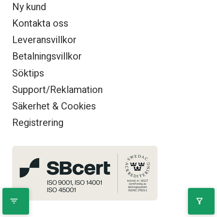
Ny kund
Kontakta oss
Leveransvillkor
Betalningsvillkor
Söktips
Support/Reklamation
Säkerhet & Cookies
Registrering
filter_list
filter_alt