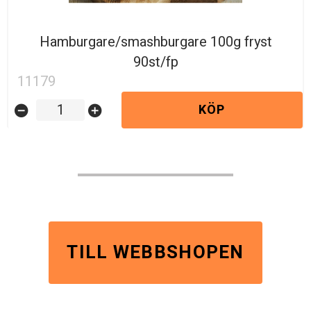
Hamburgare/smashburgare 100g fryst
90st/fp
11179
KÖP
remove_circle
add_circle
TILL WEBBSHOPEN