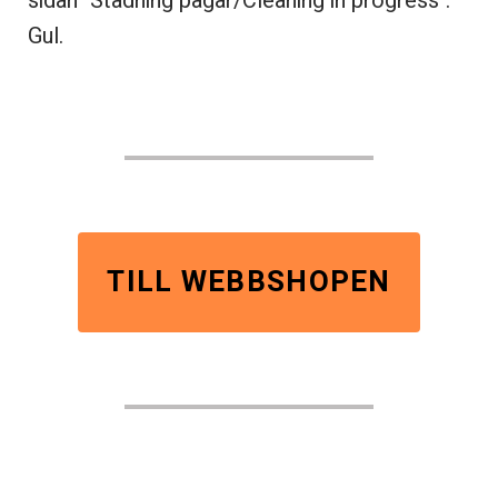
sidan "Städning pågår/Cleaning in progress".
Gul.
TILL WEBBSHOPEN