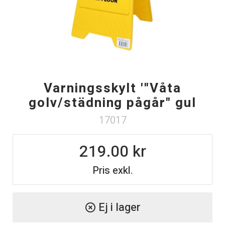
Varningsskylt '"Våta
golv/städning pågår" gul
17017
219.00
Pris exkl.
Ej i lager
highlight_off