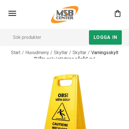
menu
shopping_bag
LOGGA IN
Start
/
Huvudmeny
/
Skyltar
/
Skyltar
/
Varningsskylt
'"Våta golv/städning pågår" gul