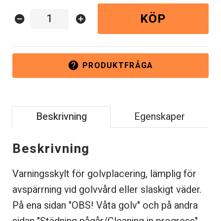
KÖP
remove_circle
add_circle
PRODUKTFRÅGA
help
Beskrivning
Egenskaper
Beskrivning
Varningsskylt för golvplacering, lämplig för
avspärrning vid golvvård eller slaskigt väder.
På ena sidan "OBS! Våta golv" och på andra