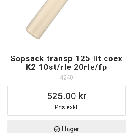
Sopsäck transp 125 lit coex
K2 10st/rle 20rle/fp
4240
525.00
Pris exkl.
I lager
check_circle