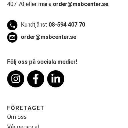
407 70 eller maila
order@msbcenter.se
.
Kundtjänst
08-594 407 70
phone
order@msbcenter.se
email
Följ oss på sociala medier!
FÖRETAGET
Om oss
Vår personal