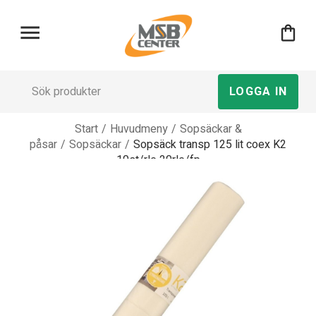
menu
shopping_bag
LOGGA IN
Start
/
Huvudmeny
/
Sopsäckar &
påsar
/
Sopsäckar
/
Sopsäck transp 125 lit coex K2
10st/rle 20rle/fp