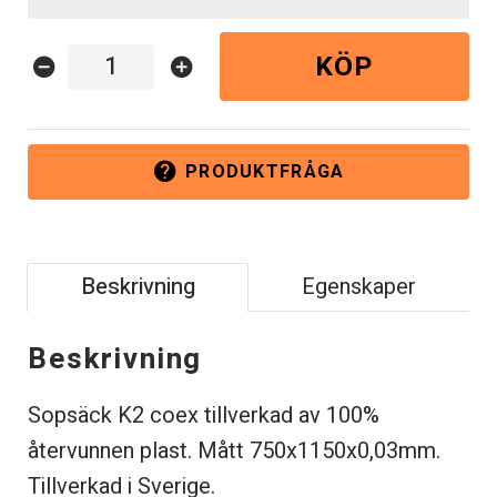
KÖP
remove_circle
add_circle
PRODUKTFRÅGA
help
Beskrivning
Egenskaper
Beskrivning
Sopsäck K2 coex tillverkad av 100%
återvunnen plast. Mått 750x1150x0,03mm.
Tillverkad i Sverige.