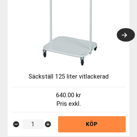
Säckställ 125 liter vitlackerad
640.00
Pris exkl.
KÖP
remove_circle
add_circle