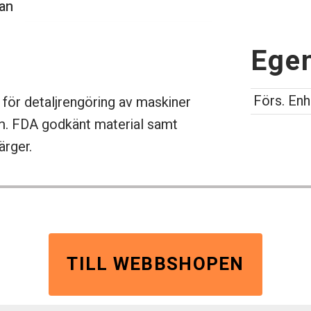
kan
Ege
Förs. Enh
för detaljrengöring av maskiner
cm. FDA godkänt material samt
ärger.
TILL WEBBSHOPEN