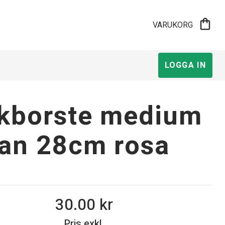
shopping_bag
VARUKORG
LOGGA IN
kborste medium
an 28cm rosa
30.00
Pris exkl.