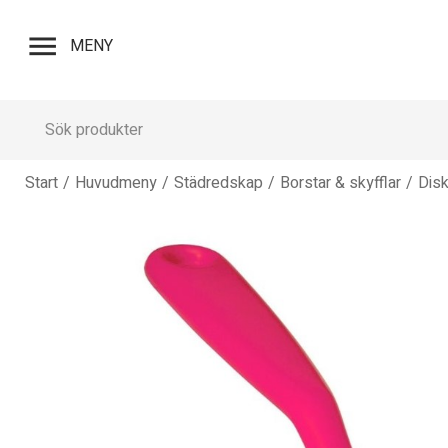
menu
MENY
Start
/
Huvudmeny
/
Städredskap
/
Borstar & skyfflar
/
Disk