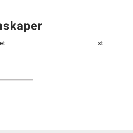
nskaper
et
st