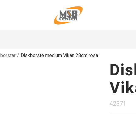
borstar
/
Diskborste medium Vikan 28cm rosa
Dis
Vik
42371