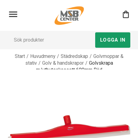
menu
shopping_bag
LOGGA IN
Start
/
Huvudmeny
/
Städredskap
/
Golvmoppar &
stativ
/
Golv & handskrapor
/
Golvskrapa
m/utbytsekassett 600mm Röd