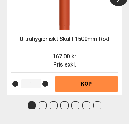
Ultrahygieniskt Skaft 1500mm Röd
167.00
Pris exkl.
KÖP
remove_circle
add_circle