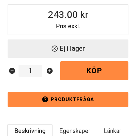
243.00
Pris exkl.
Ej i lager
highlight_off
KÖP
remove_circle
add_circle
PRODUKTFRÅGA
help
Beskrivning
Egenskaper
Länkar