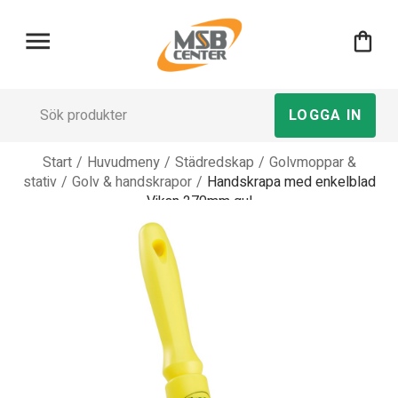
menu
shopping_bag
LOGGA IN
Start
/
Huvudmeny
/
Städredskap
/
Golvmoppar &
stativ
/
Golv & handskrapor
/
Handskrapa med enkelblad
Vikan 270mm gul