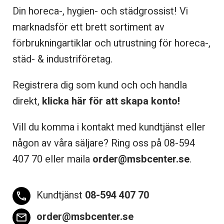
Din horeca-, hygien- och städgrossist! Vi
marknadsför ett brett sortiment av
förbrukningartiklar och utrustning för horeca-,
städ- & industriföretag.
Registrera dig som kund och och handla
direkt,
klicka här för att skapa konto!
Vill du komma i kontakt med kundtjänst eller
någon av våra säljare? Ring oss på 08-
594
407 70 eller maila
order@msbcenter.se
.
Kundtjänst
08-594 407 70
phone
order@msbcenter.se
email