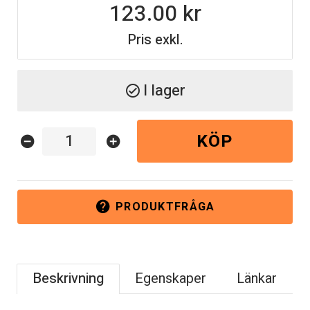
123.00
Pris exkl.
I lager
check_circle
KÖP
remove_circle
add_circle
PRODUKTFRÅGA
help
Beskrivning
Egenskaper
Länkar