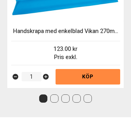
Handskrapa med enkelblad Vikan 270mm blå
123.00
Pris exkl.
KÖP
remove_circle
add_circle