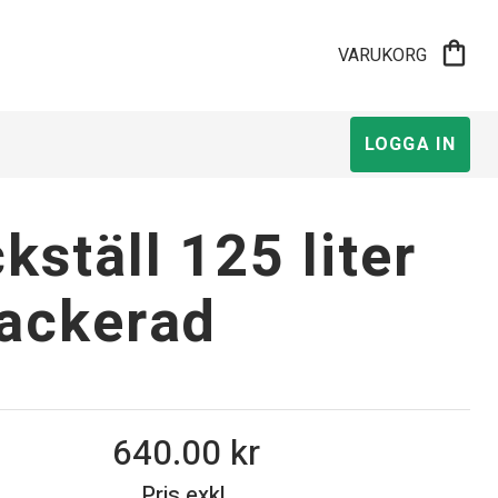
shopping_bag
VARUKORG
LOGGA IN
kställ 125 liter
lackerad
640.00
Pris exkl.