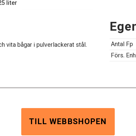
5 liter
Ege
Antal Fp
h vita bågar i pulverlackerat stål.
Förs. Enh
TILL WEBBSHOPEN