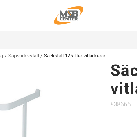
ng
/
Sopsäcksställ
/
Säckställ 125 liter vitlackerad
Säc
vit
838665