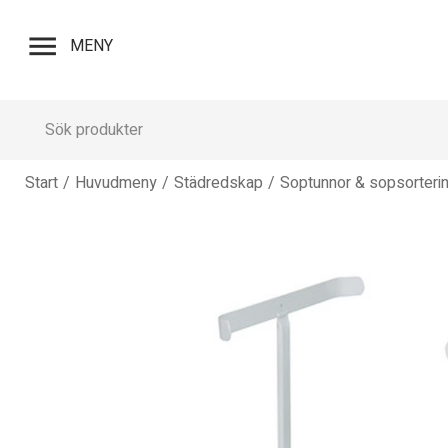
menu
MENY
Start
/
Huvudmeny
/
Städredskap
/
Soptunnor & sopsorteri