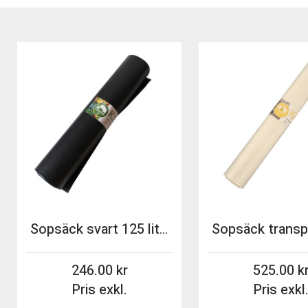
Sopsäck svart 125 lit coex K1 150st/fp
246.00
525.00
Pris exkl.
Pris exkl