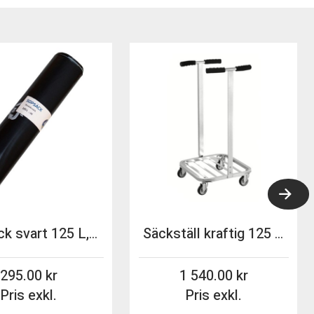
Sopsäck svart 125 L, Matavfall 0,08mm 60st/krt
Säckställ kraftig 125 liter
295.00
1 540.00
Pris exkl.
Pris exkl.