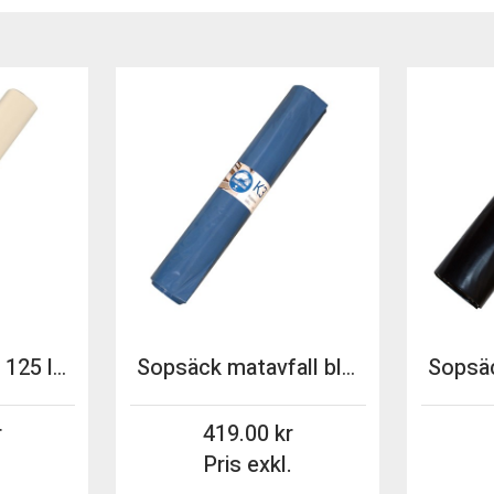
Sopsäck transp 125 lit coex K2 10st/rle 20rle/fp
Sopsäck matavfall blå/svart 125lit coex K3 120st/krt
419.00
.
Pris exkl.