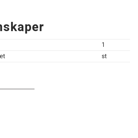
nskaper
1
et
st