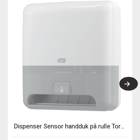
Dispenser Sensor handduk på rulle Tork Matic® Intiution H1 vit