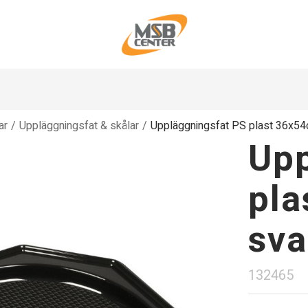
ar
/
Uppläggningsfat & skålar
/
Uppläggningsfat PS plast 36x54
Upp
pla
sva
132465