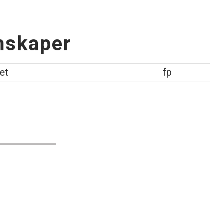
nskaper
et
fp