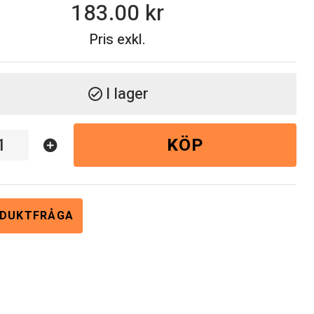
183.00
Pris exkl.
I lager
check_circle
KÖP
add_circle
DUKTFRÅGA