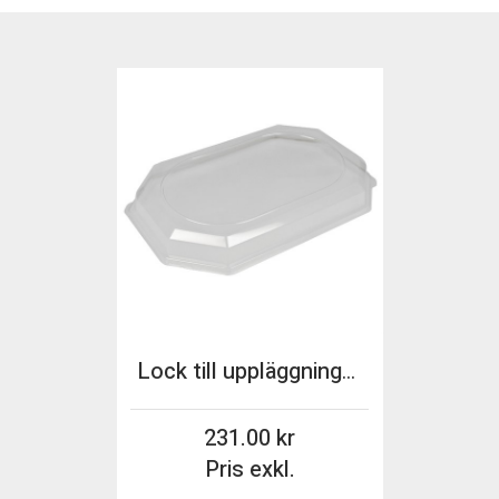
Lock till uppläggningsfat 132465 transp 10st/fp
231.00
Pris exkl.