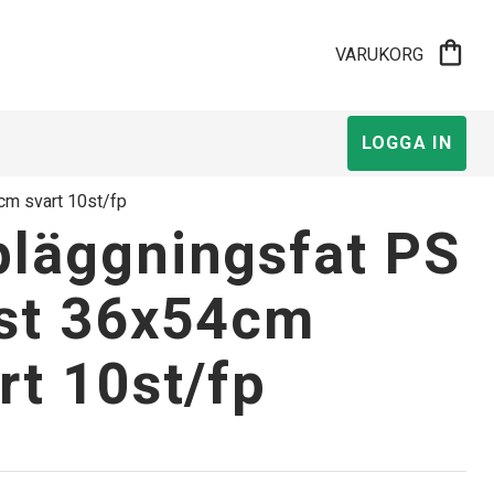
shopping_bag
VARUKORG
LOGGA IN
cm svart 10st/fp
läggningsfat PS
st 36x54cm
rt 10st/fp