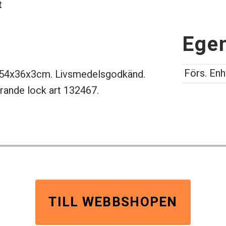
t
Ege
Förs. Enh
H) 54x36x3cm. Livsmedelsgodkänd.
hörande lock art 132467.
TILL WEBBSHOPEN