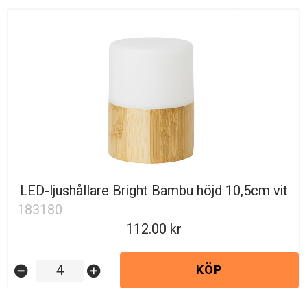
LED-ljushållare Bright Bambu höjd 10,5cm vit
183180
112.00
KÖP
remove_circle
add_circle