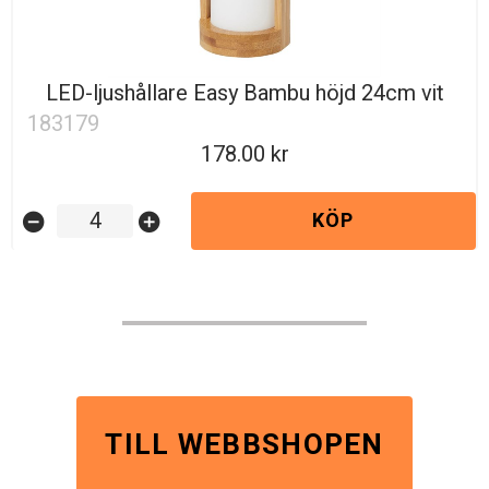
LED-ljushållare Easy Bambu höjd 24cm vit
183179
178.00
KÖP
remove_circle
add_circle
TILL WEBBSHOPEN