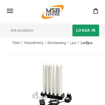
menu
shopping_bag
LOGGA IN
Start
/
Huvudmeny
/
Restaurang
/
Ljus
/
Ledljus