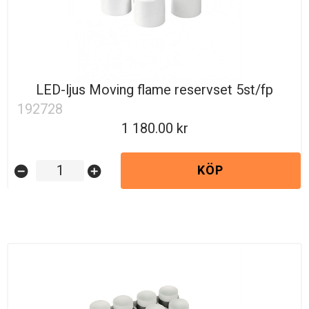
LED-ljus Moving flame reservset 5st/fp
192728
1 180.00
KÖP
remove_circle
add_circle