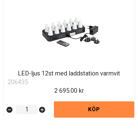
LED-ljus 12st med laddstation varmvit
206435
2 695.00
KÖP
remove_circle
add_circle