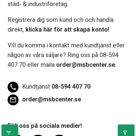
städ- & industriföretag.
Registrera dig som kund och och handla
direkt,
klicka här för att skapa konto!
Vill du komma i kontakt med kundtjänst eller
någon av våra säljare? Ring oss på 08-
594
407 70 eller maila
order@msbcenter.se
.
Kundtjänst
08-594 407 70
phone
order@msbcenter.se
email
Följ oss på sociala medier!
filter_list
filter_alt