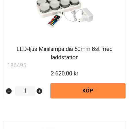
LED-ljus Minilampa dia 50mm 8st med
laddstation
186495
2 620.00
KÖP
remove_circle
add_circle