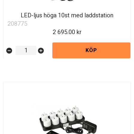
LED-ljus höga 10st med laddstation
208775
2 695.00
KÖP
remove_circle
add_circle