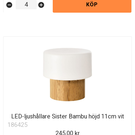
KÖP
remove_circle
add_circle
LED-ljushållare Sister Bambu höjd 11cm vit
186425
245.00