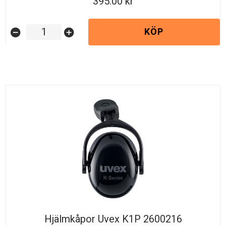
395.00
KÖP
remove_circle
add_circle
Hjälmkåpor Uvex K1P 2600216