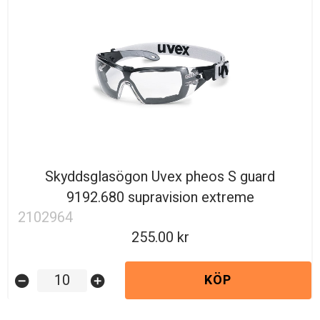
Skyddsglasögon Uvex pheos S guard
9192.680 supravision extreme
2102964
255.00
KÖP
remove_circle
add_circle