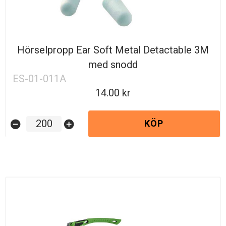
Hörselpropp Ear Soft Metal Detactable 3M
med snodd
ES-01-011A
14.00
KÖP
remove_circle
add_circle