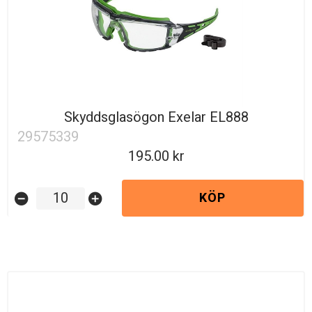
Skyddsglasögon Exelar EL888
29575339
195.00
KÖP
remove_circle
add_circle