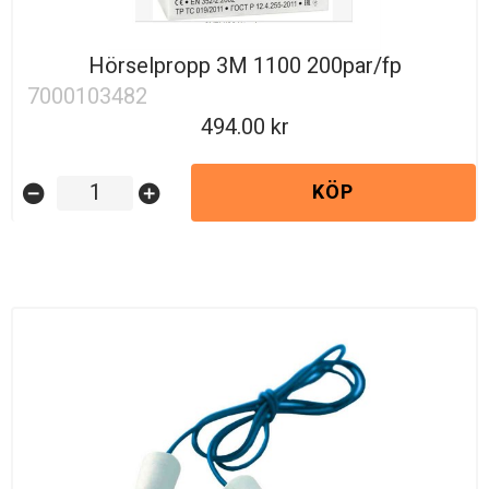
Hörselpropp 3M 1100 200par/fp
7000103482
494.00
KÖP
remove_circle
add_circle