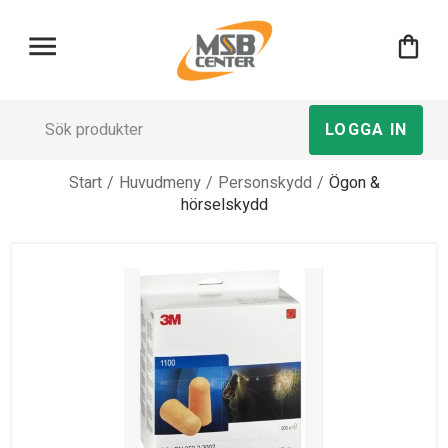
menu
shopping_bag
LOGGA IN
Start
/
Huvudmeny
/
Personskydd
/
Ögon &
hörselskydd