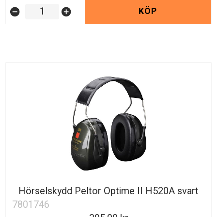
KÖP
remove_circle
add_circle
Hörselskydd Peltor Optime II H520A svart
7801746