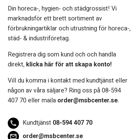
Din horeca-, hygien- och städgrossist! Vi
marknadsför ett brett sortiment av
förbrukningartiklar och utrustning för horeca-,
städ- & industriföretag.
Registrera dig som kund och och handla
direkt,
klicka här för att skapa konto!
Vill du komma i kontakt med kundtjänst eller
någon av våra säljare? Ring oss på 08-
594
407 70 eller maila
order@msbcenter.se
.
Kundtjänst
08-594 407 70
phone
order@msbcenter.se
email