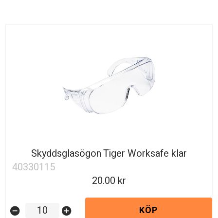
Skyddsglasögon Tiger Worksafe klar
40330115
20.00
KÖP
remove_circle
add_circle