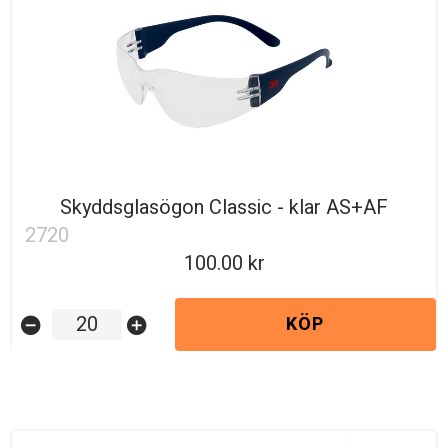
Skyddsglasögon Classic - klar AS+AF
2720
100.00
KÖP
remove_circle
add_circle