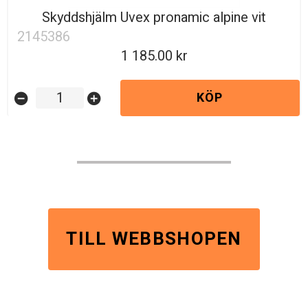
Skyddshjälm Uvex pronamic alpine vit
2145386
1 185.00
KÖP
remove_circle
add_circle
TILL WEBBSHOPEN