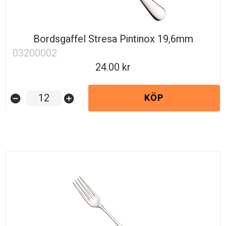
Bordsgaffel Stresa Pintinox 19,6mm
03200002
24.00
KÖP
remove_circle
add_circle