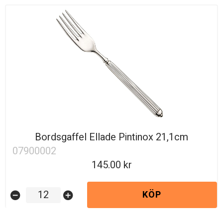
Bordsgaffel Ellade Pintinox 21,1cm
07900002
145.00
KÖP
remove_circle
add_circle