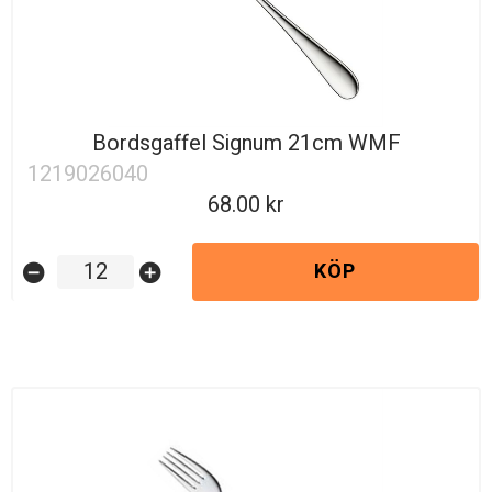
Bordsgaffel Signum 21cm WMF
1219026040
68.00
KÖP
remove_circle
add_circle