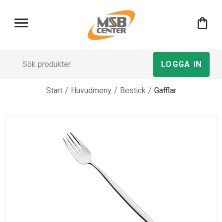
menu
shopping_bag
LOGGA IN
Start
/
Huvudmeny
/
Bestick
/
Gafflar