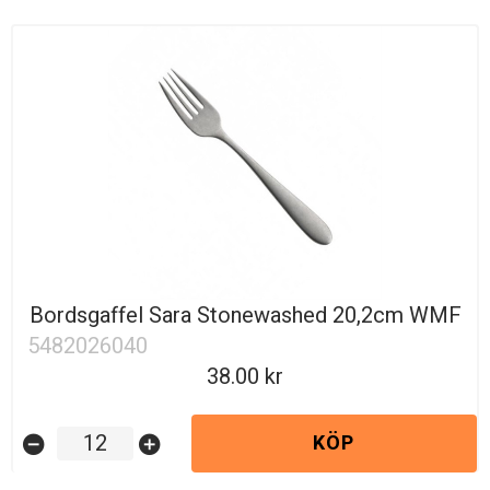
Bordsgaffel Sara Stonewashed 20,2cm WMF
5482026040
38.00
KÖP
remove_circle
add_circle