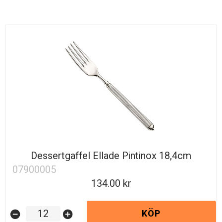
Dessertgaffel Ellade Pintinox 18,4cm
07900005
134.00
KÖP
remove_circle
add_circle