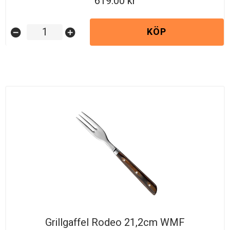
619.00
KÖP
remove_circle
add_circle
Grillgaffel Rodeo 21,2cm WMF