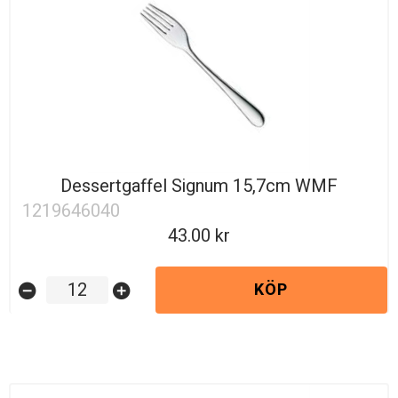
Dessertgaffel Signum 15,7cm WMF
1219646040
43.00
KÖP
remove_circle
add_circle