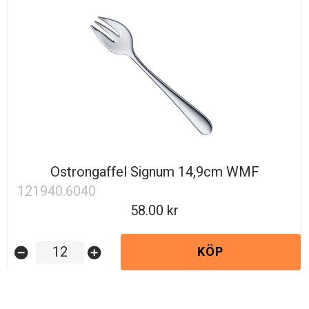
Ostrongaffel Signum 14,9cm WMF
121940.6040
58.00
KÖP
remove_circle
add_circle