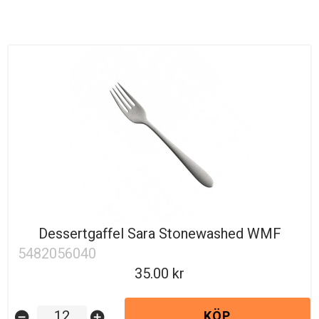
Dessertgaffel Sara Stonewashed WMF
5482056040
35.00
KÖP
remove_circle
add_circle