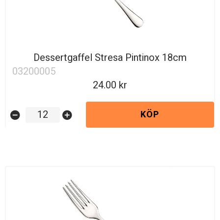
Dessertgaffel Stresa Pintinox 18cm
03200005
24.00
KÖP
remove_circle
add_circle