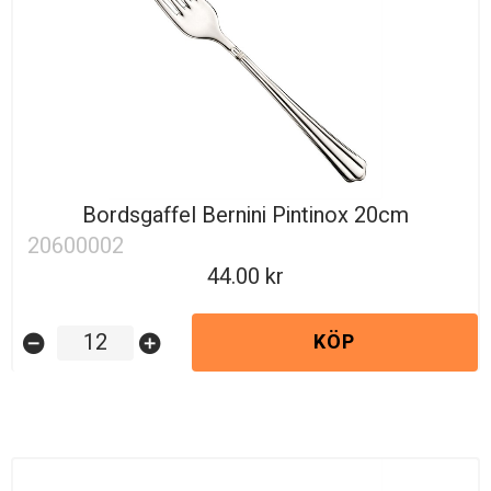
Bordsgaffel Bernini Pintinox 20cm
20600002
44.00
KÖP
remove_circle
add_circle