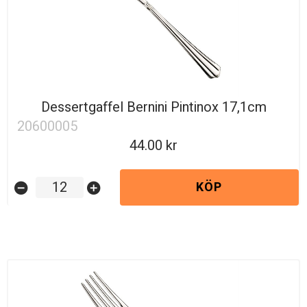
Dessertgaffel Bernini Pintinox 17,1cm
20600005
44.00
KÖP
remove_circle
add_circle