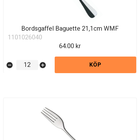
Bordsgaffel Baguette 21,1cm WMF
1101026040
64.00
KÖP
remove_circle
add_circle