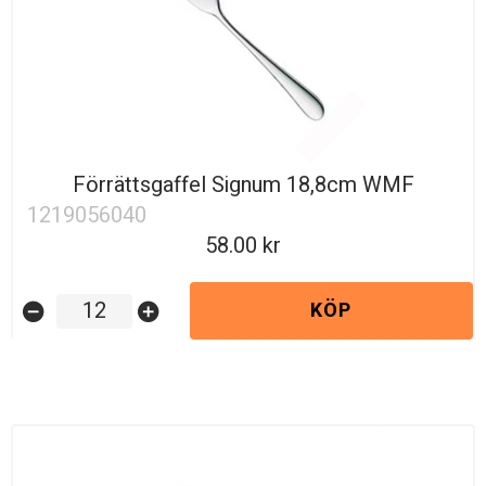
Förrättsgaffel Signum 18,8cm WMF
1219056040
58.00
KÖP
remove_circle
add_circle