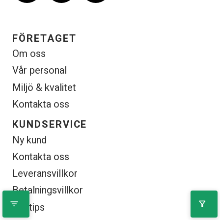
FÖRETAGET
Om oss
Vår personal
Miljö & kvalitet
Kontakta oss
KUNDSERVICE
Ny kund
Kontakta oss
Leveransvillkor
Betalningsvillkor
filter_list
filter_alt
Söktips