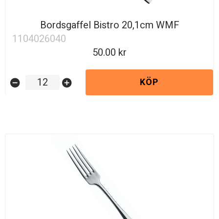
Bordsgaffel Bistro 20,1cm WMF
1104026040
50.00
KÖP
remove_circle
add_circle