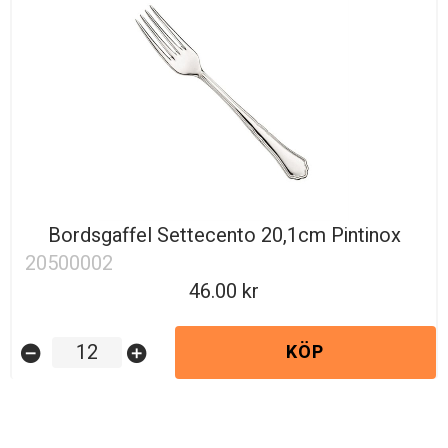
Bordsgaffel Settecento 20,1cm Pintinox
20500002
46.00
KÖP
remove_circle
add_circle