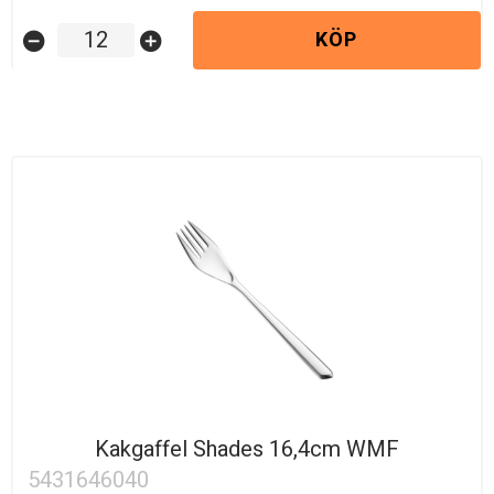
KÖP
remove_circle
add_circle
Kakgaffel Shades 16,4cm WMF
5431646040