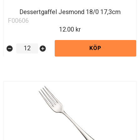
Dessertgaffel Jesmond 18/0 17,3cm
F00606
12.00
KÖP
remove_circle
add_circle