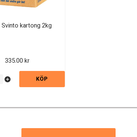
l Svinto kartong 2kg
335.00
KÖP
add_circle