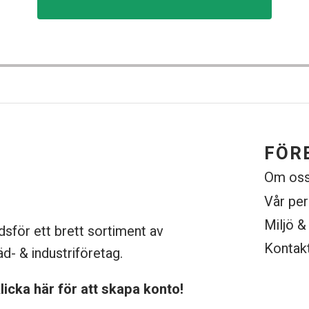
FÖR
Om os
Vår pe
Miljö &
dsför ett brett sortiment av
Kontak
äd- & industriföretag.
licka här för att skapa konto!