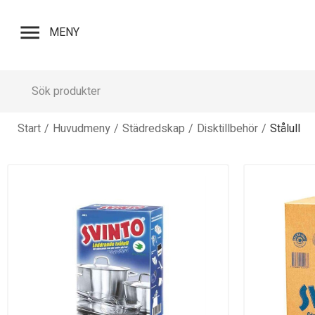
menu
MENY
Start
/
Huvudmeny
/
Städredskap
/
Disktillbehör
/
Stålull