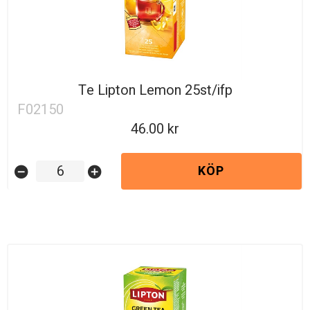
Te Lipton Lemon 25st/ifp
F02150
46.00
KÖP
remove_circle
add_circle