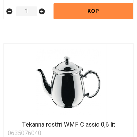
KÖP
remove_circle
add_circle
Tekanna rostfri WMF Classic 0,6 lit
0635076040