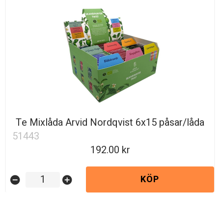
Te Mixlåda Arvid Nordqvist 6x15 påsar/låda
51443
192.00
KÖP
remove_circle
add_circle