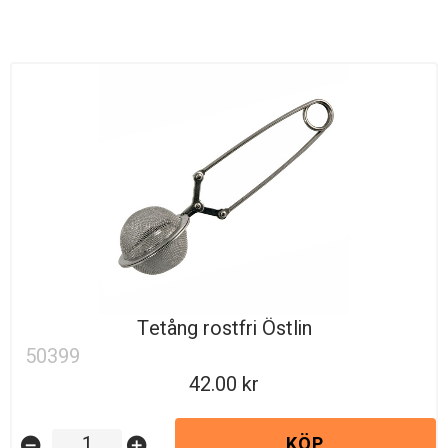
Tetång rostfri Östlin
50399
42.00
KÖP
remove_circle
add_circle