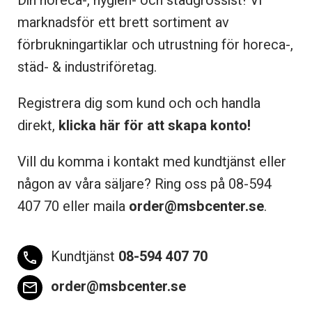
Din horeca-, hygien- och städgrossist! Vi
marknadsför ett brett sortiment av
förbrukningartiklar och utrustning för horeca-,
städ- & industriföretag.
Registrera dig som kund och och handla
direkt,
klicka här för att skapa konto!
Vill du komma i kontakt med kundtjänst eller
någon av våra säljare? Ring oss på 08-
594
407 70 eller maila
order@msbcenter.se
.
Kundtjänst
08-594 407 70
phone
order@msbcenter.se
email