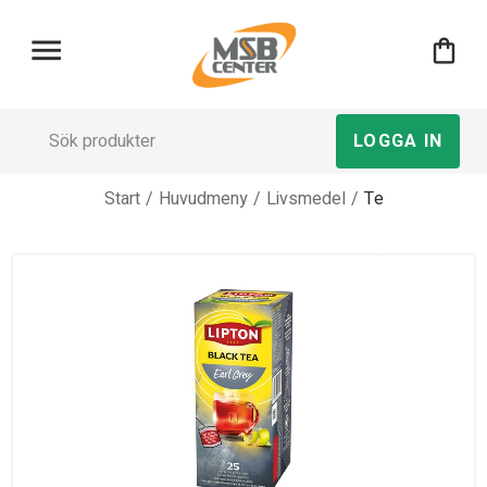
menu
shopping_bag
LOGGA IN
Start
/
Huvudmeny
/
Livsmedel
/
Te