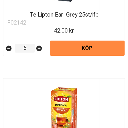
Te Lipton Earl Grey 25st/ifp
F02142
42.00
KÖP
remove_circle
add_circle