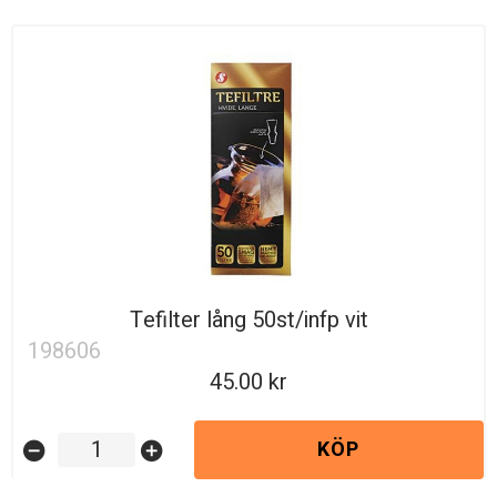
Tefilter lång 50st/infp vit
198606
45.00
KÖP
remove_circle
add_circle