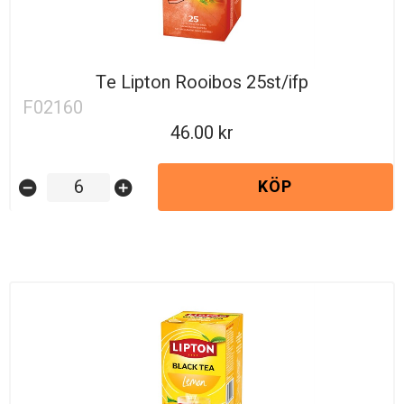
Te Lipton Rooibos 25st/ifp
F02160
46.00
KÖP
remove_circle
add_circle