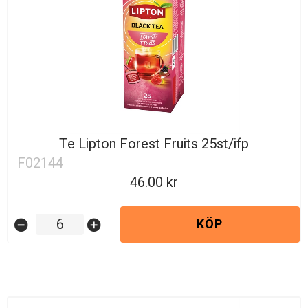
Te Lipton Forest Fruits 25st/ifp
F02144
46.00
KÖP
remove_circle
add_circle