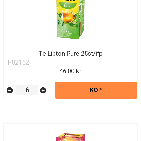
Te Lipton Pure 25st/ifp
F02152
46.00
KÖP
remove_circle
add_circle