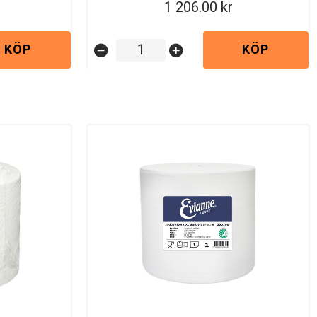
1 206.00
KÖP
KÖP
remove_circle
add_circle