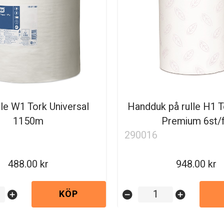
le W1 Tork Universal
Handduk på rulle H1 T
1150m
Premium 6st/
290016
488.00
948.00
KÖP
add_circle
remove_circle
add_circle