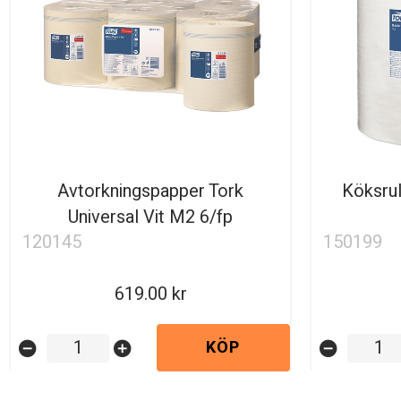
Avtorkningspapper Tork
Köksrul
Universal Vit M2 6/fp
120145
150199
619.00
KÖP
remove_circle
add_circle
remove_circle