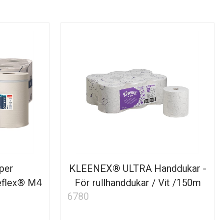
per
KLEENEX® ULTRA Handdukar -
eflex® M4
För rullhanddukar / Vit /150m
6780