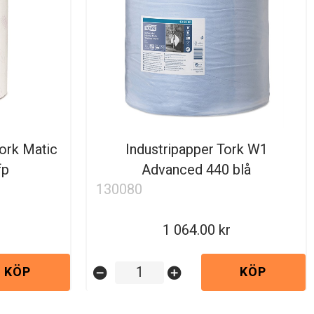
ork Matic
Industripapper Tork W1
fp
Advanced 440 blå
130080
1 064.00
KÖP
KÖP
remove_circle
add_circle