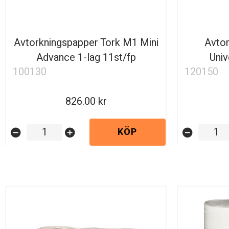
Avtorkningspapper Tork M1 Mini
Avtor
Advance 1-lag 11st/fp
Univ
100130
120150
826.00
KÖP
remove_circle
add_circle
remove_circle