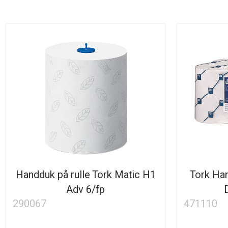
Handduk på rulle Tork Matic H1
Tork Han
Adv 6/fp
290067
471110