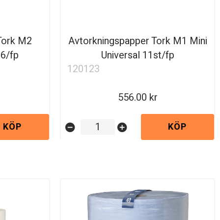
Tork M2
Avtorkningspapper Tork M1 Mini
 6/fp
Universal 11st/fp
120123
556.00
KÖP
KÖP
remove_circle
add_circle