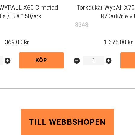
 WYPALL X60 C-matad
Torkdukar WypAll X70 
lle / Blå 150/ark
870ark/rle vi
8348
369.00
1 675.00
KÖP
add_circle
remove_circle
add_circle
TILL WEBBSHOPEN