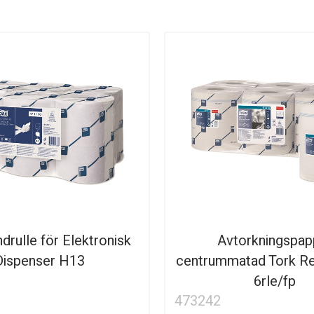
drulle för Elektronisk
Avtorkningspap
Dispenser H13
centrummatad Tork R
6rle/fp
473242