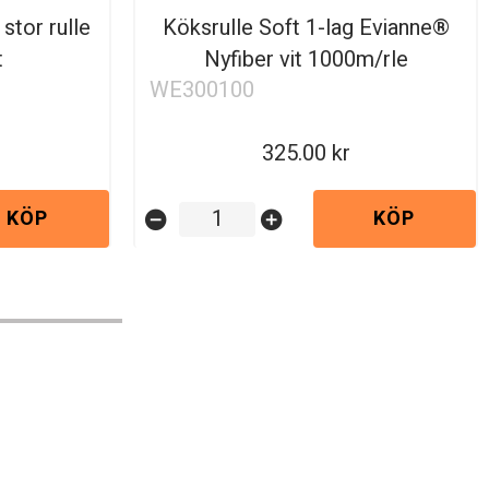
stor rulle
Köksrulle Soft 1-lag Evianne®
t
Nyfiber vit 1000m/rle
WE300100
325.00
KÖP
KÖP
remove_circle
add_circle