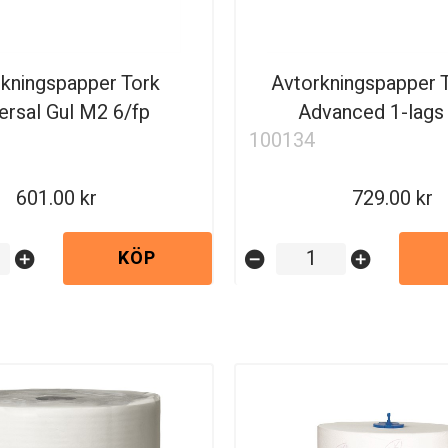
kningspapper Tork
Avtorkningspapper 
ersal Gul M2 6/fp
Advanced 1-lags
100134
601.00
729.00
KÖP
add_circle
remove_circle
add_circle