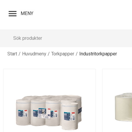
menu
MENY
Start
/
Huvudmeny
/
Torkpapper
/
Industritorkpapper