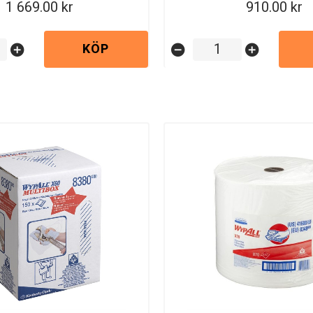
1 669.00
910.00
KÖP
add_circle
remove_circle
add_circle