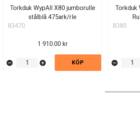
Torkduk WypAll X80 jumborulle
Torkduk
stålblå 475ark/rle
Ru
83470
8380
1 910.00
KÖP
remove_circle
add_circle
remove_circle