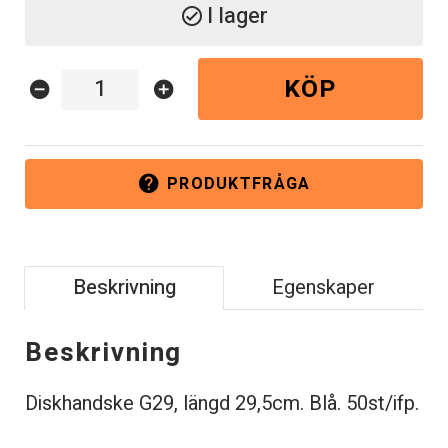
I lager
check_circle
KÖP
remove_circle
add_circle
PRODUKTFRÅGA
help
Beskrivning
Egenskaper
Beskrivning
Diskhandske G29, längd 29,5cm. Blå. 50st/ifp.