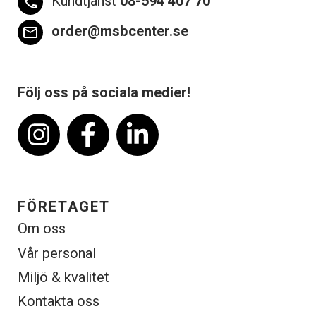
Kundtjänst
08-594 407 70
phone
order@msbcenter.se
email
Följ oss på sociala medier!
FÖRETAGET
Om oss
Vår personal
Miljö & kvalitet
Kontakta oss