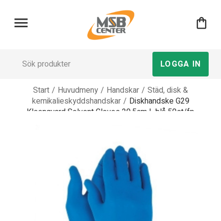
menu
shopping_bag
LOGGA IN
Start
/
Huvudmeny
/
Handskar
/
Städ, disk &
kemikalieskyddshandskar
/
Diskhandske G29
Kleenguard Solvent Gloves 29,5cm L blå 50st/fp