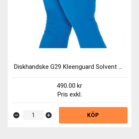
Diskhandske G29 Kleenguard Solvent Gloves 29,5cm M blå 50st/fp
490.00
Pris exkl.
KÖP
remove_circle
add_circle