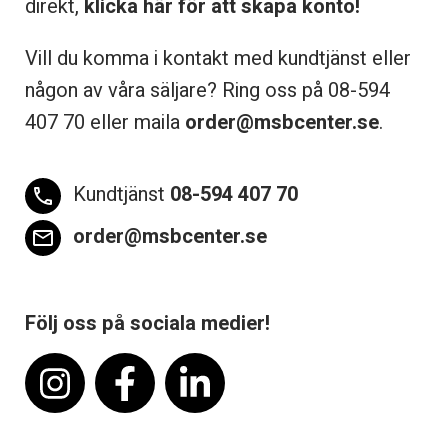
direkt,
klicka här för att skapa konto!
Vill du komma i kontakt med kundtjänst eller
någon av våra säljare? Ring oss på 08-
594
407 70 eller maila
order@msbcenter.se
.
Kundtjänst
08-594 407 70
phone
order@msbcenter.se
email
Följ oss på sociala medier!