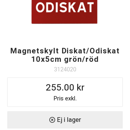
Magnetskylt Diskat/Odiskat
10x5cm grön/röd
3124020
255.00
Pris exkl.
Ej i lager
highlight_off