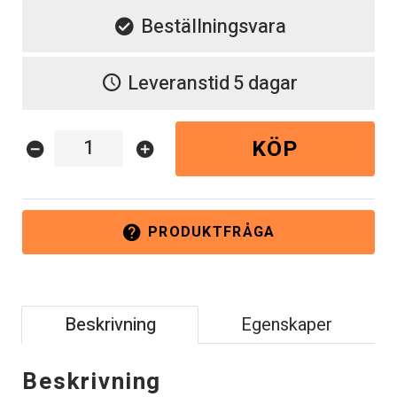
Beställningsvara
Leveranstid
5 dagar
KÖP
remove_circle
add_circle
PRODUKTFRÅGA
help
Beskrivning
Egenskaper
Beskrivning