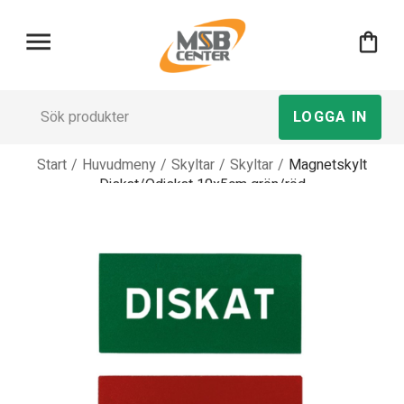
menu
shopping_bag
LOGGA IN
Start
/
Huvudmeny
/
Skyltar
/
Skyltar
/
Magnetskylt
Diskat/Odiskat 10x5cm grön/röd