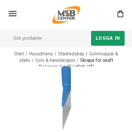
menu
shopping_bag
LOGGA IN
Start
/
Huvudmeny
/
Städredskap
/
Golvmoppar &
stativ
/
Golv & handskrapor
/
Skrapa för skaft
Polypropylen/Rostfritt stål