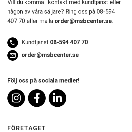
Vill du komma i kontakt med kundtjänst eller
någon av våra säljare? Ring oss på 08-
594
407 70 eller maila
order@msbcenter.se
.
Kundtjänst
08-594 407 70
phone
order@msbcenter.se
email
Följ oss på sociala medier!
FÖRETAGET