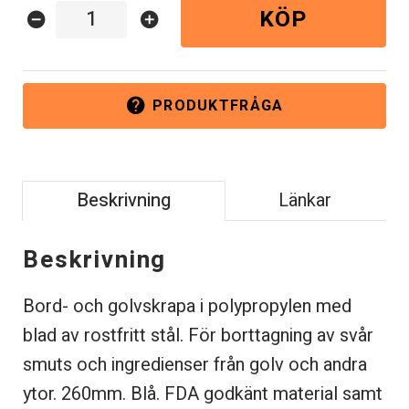
KÖP
remove_circle
add_circle
PRODUKTFRÅGA
help
Beskrivning
Länkar
Beskrivning
Bord- och golvskrapa i polypropylen med
blad av rostfritt stål. För borttagning av svår
smuts och ingredienser från golv och andra
ytor. 260mm. Blå. FDA godkänt material samt