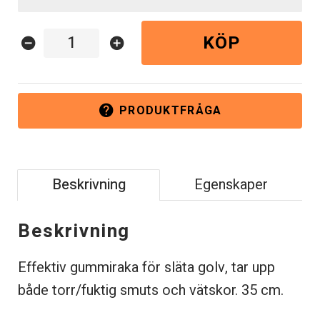
KÖP
remove_circle
add_circle
PRODUKTFRÅGA
help
Beskrivning
Egenskaper
Beskrivning
Effektiv gummi
raka för släta golv, tar upp
både torr/fuktig smuts och vätskor. 35 cm.