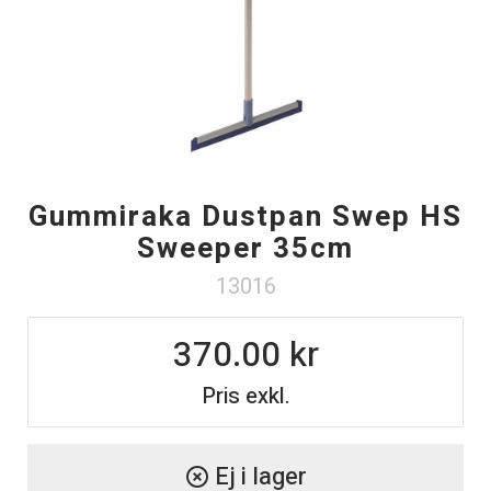
Gummiraka Dustpan Swep HS
Sweeper 35cm
13016
370.00
Pris exkl.
Ej i lager
highlight_off