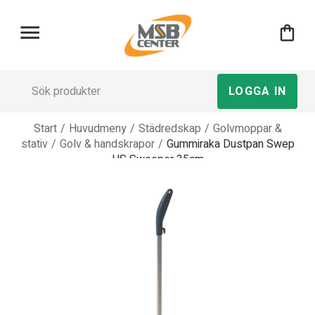
menu
shopping_bag
LOGGA IN
Start
/
Huvudmeny
/
Städredskap
/
Golvmoppar &
stativ
/
Golv & handskrapor
/
Gummiraka Dustpan Swep
HS Sweeper 35cm