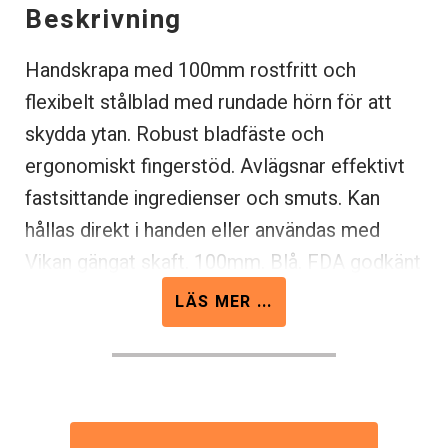
Beskrivning
Handskrapa med 100mm rostfritt och
flexibelt stålblad med rundade hörn för att
skydda ytan. Robust bladfäste och
ergonomiskt fingerstöd. Avlägsnar effektivt
fastsittande ingredienser och smuts. Kan
hållas direkt i handen eller användas med
Vikan gängat skaft. 100mm. Blå. FDA godkänt
material samt godkänd för
LÄS MER ...
livsmedelskontakt. Finns även i gult och lila.
För övriga färger (vit, grön, röd, orange)
kontakta oss.