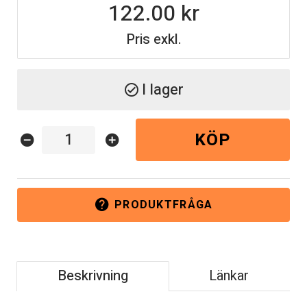
122.00
Pris exkl.
I lager
check_circle
KÖP
remove_circle
add_circle
PRODUKTFRÅGA
help
Beskrivning
Länkar