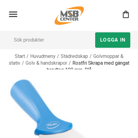
menu
shopping_bag
LOGGA IN
Start
/
Huvudmeny
/
Städredskap
/
Golvmoppar &
stativ
/
Golv & handskrapor
/
Rostfri Skrapa med gängat
handtag 100 mm, Blå