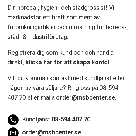
Din horeca-, hygien- och städgrossist! Vi
marknadsför ett brett sortiment av
förbrukningartiklar och utrustning för horeca-,
städ- & industriföretag.
Registrera dig som kund och och handla
direkt,
klicka här för att skapa konto!
Vill du komma i kontakt med kundtjänst eller
någon av våra säljare? Ring oss på 08-
594
407 70 eller maila
order@msbcenter.se
.
Kundtjänst
08-594 407 70
phone
order@msbcenter.se
email