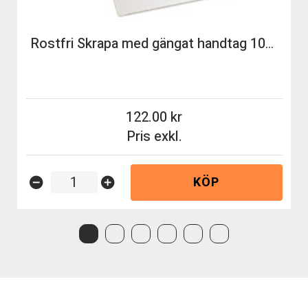
Rostfri Skrapa med gängat handtag 100 mm, Gul
122.00
Pris exkl.
KÖP
remove_circle
add_circle