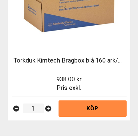
Torkduk Kimtech Bragbox blå 160 ark/box
938.00
Pris exkl.
KÖP
remove_circle
add_circle