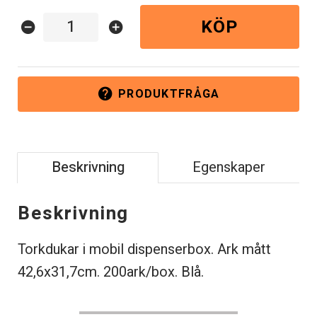
KÖP
remove_circle
add_circle
PRODUKTFRÅGA
help
Beskrivning
Egenskaper
Beskrivning
Torkdukar i mobil dispenserbox. Ark mått
42,6x31,7cm. 200ark/box. Blå.