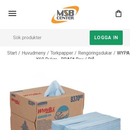
menu
shopping_bag
LOGGA IN
Start
/
Huvudmeny
/
Torkpapper
/
Rengöringsdukar
/
WYPA
X60 Dukar - BRAG* Box / Blå