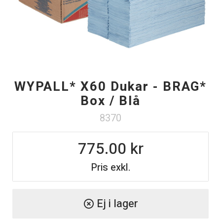
WYPALL* X60 Dukar - BRAG*
Box / Blå
8370
775.00
Pris exkl.
Ej i lager
highlight_off