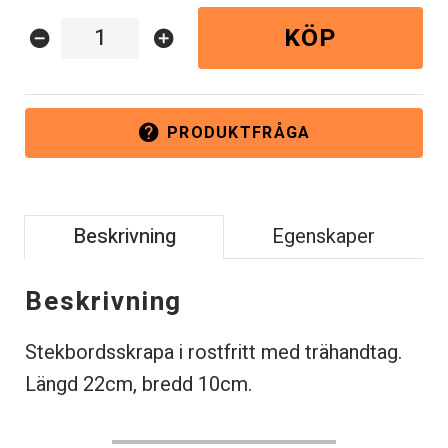
KÖP
remove_circle
add_circle
PRODUKTFRÅGA
help
Beskrivning
Egenskaper
Beskrivning
Stekbordsskrapa i rostfritt med trähandtag.
Längd 22cm, bredd 10cm.