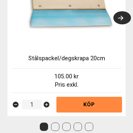
Stålspackel/degskrapa 20cm
105.00
Pris exkl.
KÖP
remove_circle
add_circle