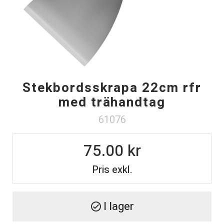
Stekbordsskrapa 22cm rfr
med trähandtag
61076
75.00
Pris exkl.
I lager
check_circle