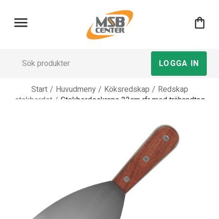
menu
shopping_bag
LOGGA IN
Start
/
Huvudmeny
/
Köksredskap
/
Redskap
stekbordet
/
Stekbordsskrapa 22cm rfr med trähandtag