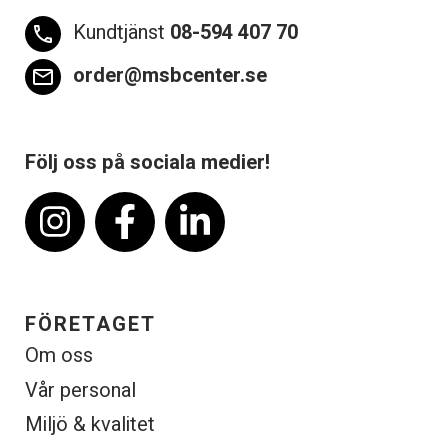
Kundtjänst
08-594 407 70
phone
order@msbcenter.se
email
Följ oss på sociala medier!
FÖRETAGET
Om oss
Vår personal
Miljö & kvalitet