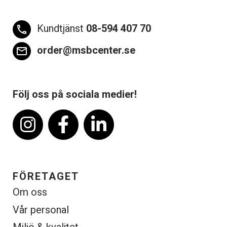
Kundtjänst
08-594 407 70
phone
order@msbcenter.se
email
Följ oss på sociala medier!
FÖRETAGET
Om oss
Vår personal