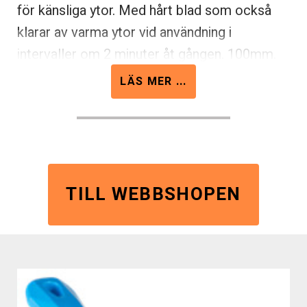
för känsliga ytor. Med hårt blad som också
klarar av varma ytor vid användning i
intervaller om 2 minuter åt gången. 100mm.
Gul. FDA godkänt material samt godkänd för
LÄS MER ...
livsmedelskontakt. Finns även i blå, vit och
röd. För övriga färger (grön) kontakta oss.
TILL WEBBSHOPEN