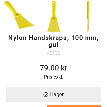
Nylon Handskrapa, 100 mm,
gul
40136
79.00
Pris exkl.
I lager
check_circle