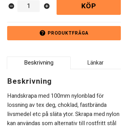
KÖP
remove_circle
add_circle
PRODUKTFRÅGA
help
Beskrivning
Länkar
Beskrivning
Handskrapa med 100mm nylonblad för
lossning av tex deg, choklad, fastbrända
livsmedel etc på släta ytor. Skrapa med nylon
kan användas som alternativ till rostfritt stål