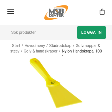
menu
shopping_bag
LOGGA IN
Start
/
Huvudmeny
/
Städredskap
/
Golvmoppar &
stativ
/
Golv & handskrapor
/
Nylon Handskrapa, 100
mm, gul