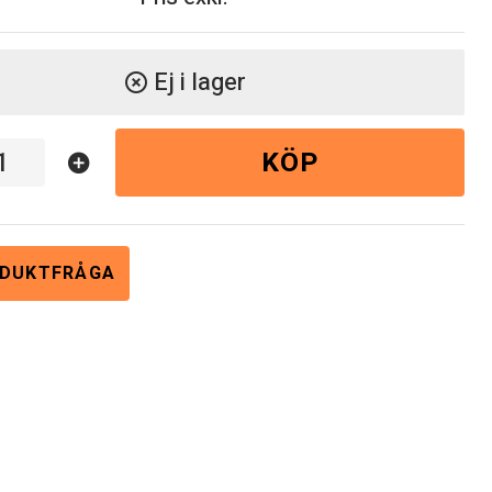
Ej i lager
highlight_off
KÖP
add_circle
DUKTFRÅGA