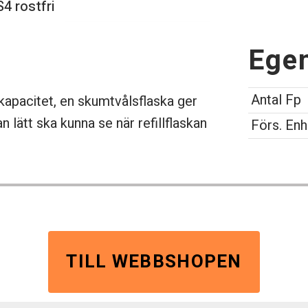
4 rostfri
Ege
Antal Fp
 kapacitet, en skumtvålsflaska ger
 lätt ska kunna se när refillflaskan
Förs. Enh
TILL WEBBSHOPEN