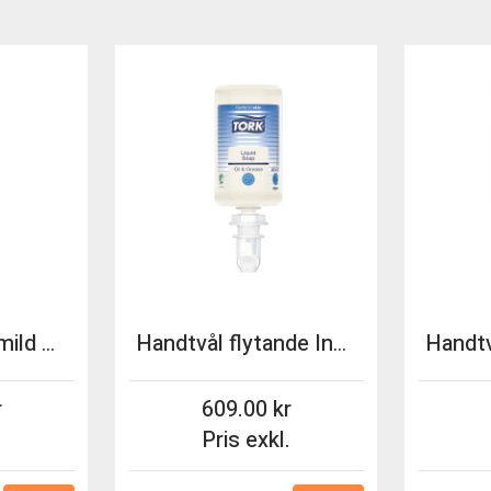
Handtvål extra mild flytande Tork S4 1000ml 6st/fp
Handtvål flytande Industri Tork S4 1000ml 6st/fp
609.00
.
Pris exkl.