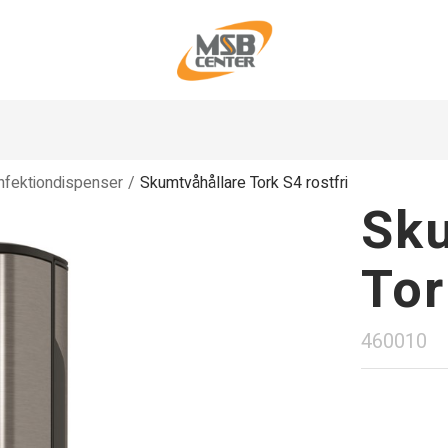
nfektiondispenser
/
Skumtvåhållare Tork S4 rostfri
Sku
Tor
460010