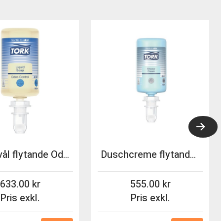
Handtvål flytande Odor-Control Tork S4 1000ml 6st/fp
Duschcreme flytande Tork S4 1000ml 6st/fp
633.00
555.00
Pris exkl.
Pris exkl.