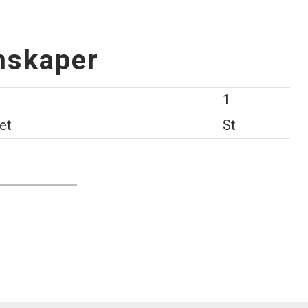
nskaper
1
et
St