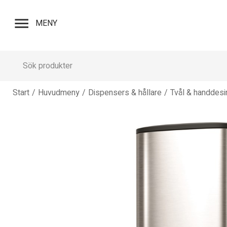
menu
MENY
Start
/
Huvudmeny
/
Dispensers & hållare
/
Tvål & handdesi