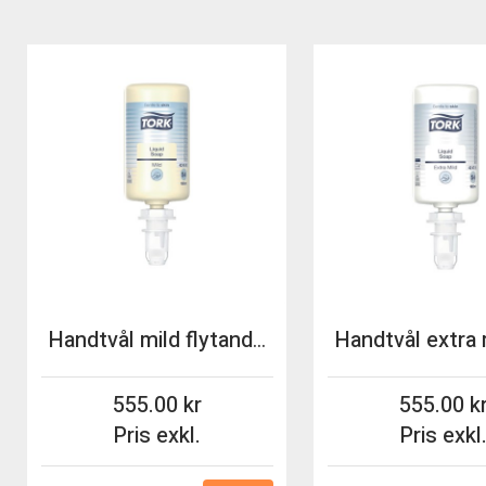
Handtvål mild flytande Tork S4 1000ml 6st/fp
555.00
555.00
Pris exkl.
Pris exkl