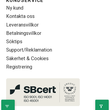
KUNDSERVICE
Ny kund
Kontakta oss
Leveransvillkor
Betalningsvillkor
Söktips
Support/Reklamation
Säkerhet & Cookies
Registrering
filter_list
filter_alt