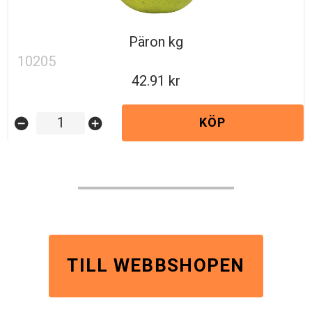
Päron kg
10205
42.91
KÖP
remove_circle
add_circle
TILL WEBBSHOPEN