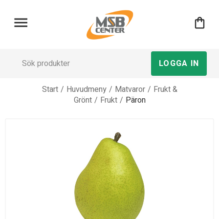
menu
shopping_bag
LOGGA IN
Start
/
Huvudmeny
/
Matvaror
/
Frukt &
Grönt
/
Frukt
/
Päron