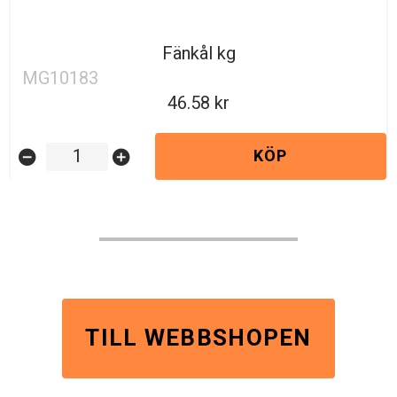
Fänkål kg
MG10183
46.58
KÖP
remove_circle
add_circle
TILL WEBBSHOPEN