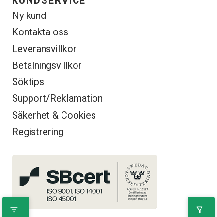
KUNDSERVICE
Ny kund
Kontakta oss
Leveransvillkor
Betalningsvillkor
Söktips
Support/Reklamation
Säkerhet & Cookies
Registrering
filter_list
filter_alt