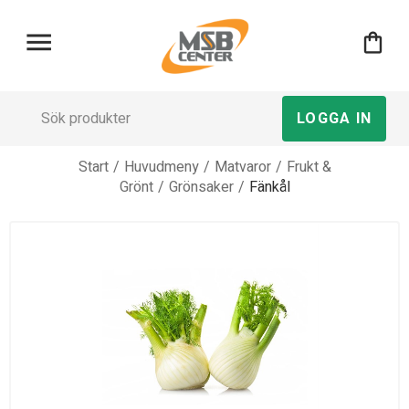
menu
shopping_bag
LOGGA IN
Start
/
Huvudmeny
/
Matvaror
/
Frukt &
Grönt
/
Grönsaker
/
Fänkål