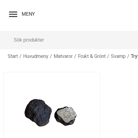
menu
MENY
Start
/
Huvudmeny
/
Matvaror
/
Frukt & Grönt
/
Svamp
/
Try