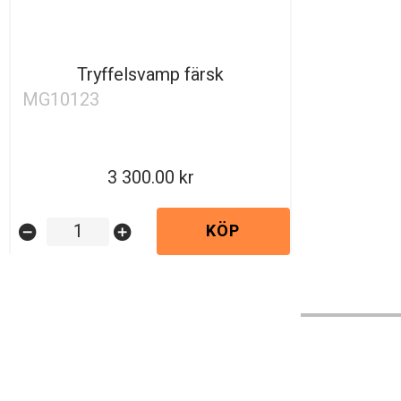
Tryffelsvamp färsk
MG10123
3 300.00
KÖP
remove_circle
add_circle