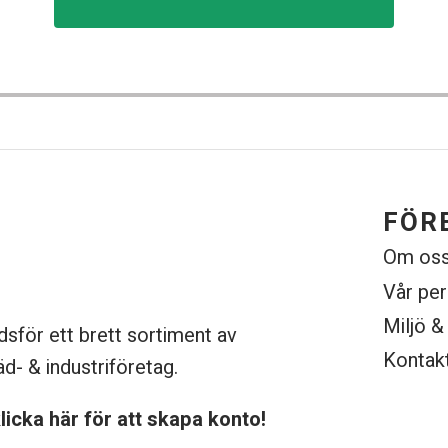
FÖR
Om os
Vår pe
Miljö &
dsför ett brett sortiment av
Kontak
äd- & industriföretag.
licka här för att skapa konto!