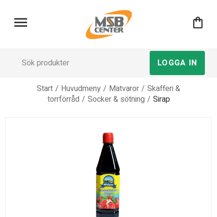
menu
shopping_bag
LOGGA IN
Start
/
Huvudmeny
/
Matvaror
/
Skafferi &
torrförråd
/
Socker & sötning
/
Sirap