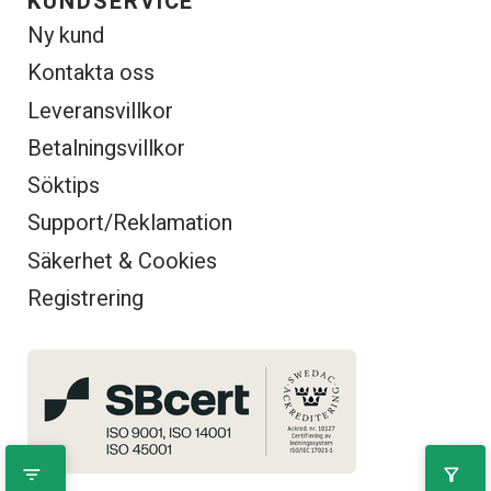
KUNDSERVICE
Ny kund
Kontakta oss
Leveransvillkor
Betalningsvillkor
Söktips
Support/Reklamation
Säkerhet & Cookies
Registrering
filter_list
filter_alt