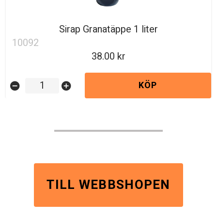
Sirap Granatäppe 1 liter
10092
38.00
KÖP
remove_circle
add_circle
TILL WEBBSHOPEN