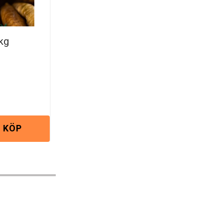
kg
KÖP