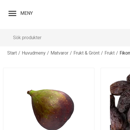
menu
MENY
Start
/
Huvudmeny
/
Matvaror
/
Frukt & Grönt
/
Frukt
/
Fikon