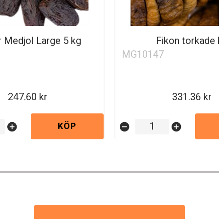
r Medjol Large 5 kg
Fikon torkade 
MG10147
247.60
331.36
KÖP
add_circle
remove_circle
add_circle