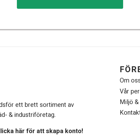
FÖR
Om os
Vår pe
Miljö &
dsför ett brett sortiment av
Kontak
äd- & industriföretag.
licka här för att skapa konto!