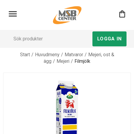
menu
shopping_bag
LOGGA IN
Start
/
Huvudmeny
/
Matvaror
/
Mejeri, ost &
ägg
/
Mejeri
/
Filmjölk