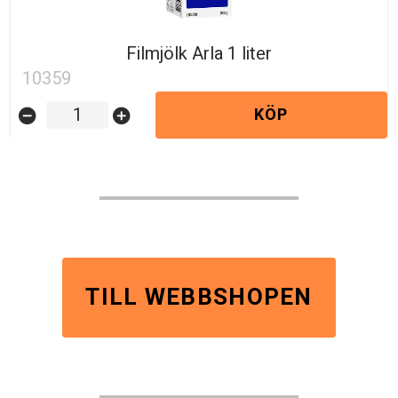
Filmjölk Arla 1 liter
10359
KÖP
remove_circle
add_circle
TILL WEBBSHOPEN