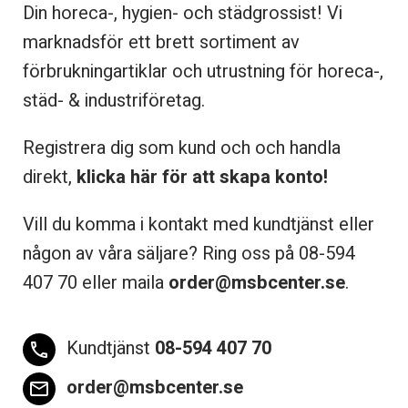
Din horeca-, hygien- och städgrossist! Vi
marknadsför ett brett sortiment av
förbrukningartiklar och utrustning för horeca-,
städ- & industriföretag.
Registrera dig som kund och och handla
direkt,
klicka här för att skapa konto!
Vill du komma i kontakt med kundtjänst eller
någon av våra säljare? Ring oss på 08-
594
407 70 eller maila
order@msbcenter.se
.
Kundtjänst
08-594 407 70
phone
order@msbcenter.se
email