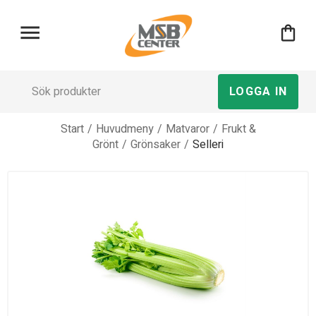
menu
shopping_bag
LOGGA IN
Start
/
Huvudmeny
/
Matvaror
/
Frukt &
Grönt
/
Grönsaker
/
Selleri