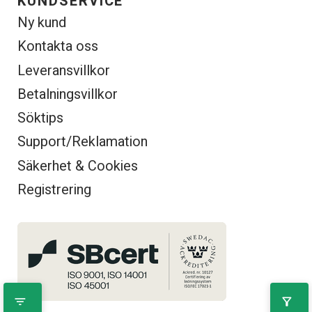
KUNDSERVICE
Ny kund
Kontakta oss
Leveransvillkor
Betalningsvillkor
Söktips
Support/Reklamation
Säkerhet & Cookies
Registrering
filter_list
filter_alt