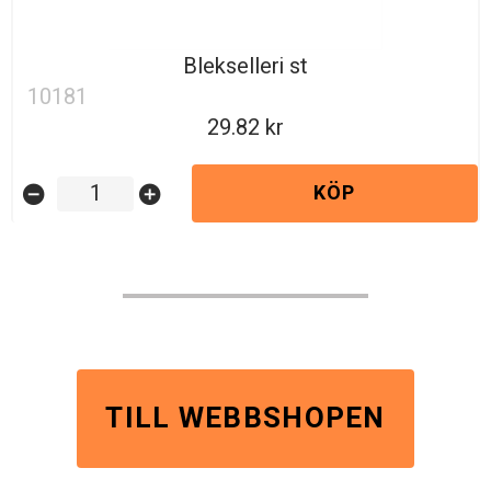
Blekselleri st
10181
29.82
KÖP
remove_circle
add_circle
TILL WEBBSHOPEN