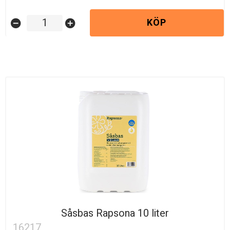
KÖP
remove_circle
add_circle
Såsbas Rapsona 10 liter
16217