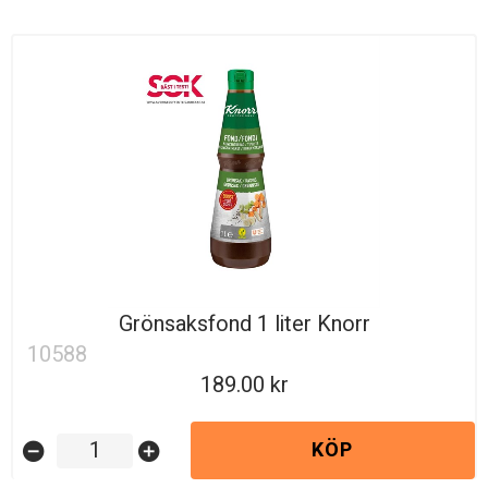
Grönsaksfond 1 liter Knorr
10588
189.00
KÖP
remove_circle
add_circle