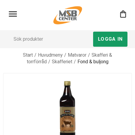
menu
shopping_bag
LOGGA IN
Start
/
Huvudmeny
/
Matvaror
/
Skafferi &
torrförråd
/
Skafferiet
/
Fond & buljong