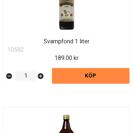
Svampfond 1 liter
10592
189.00
KÖP
remove_circle
add_circle