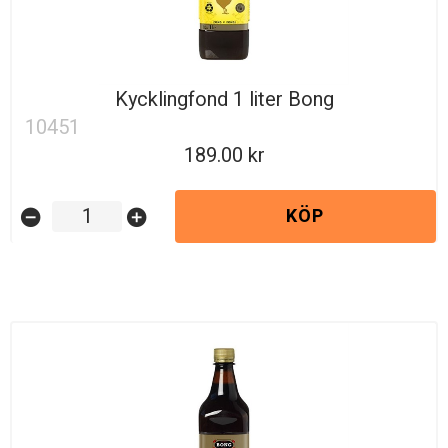
Kycklingfond 1 liter Bong
10451
189.00
KÖP
remove_circle
add_circle