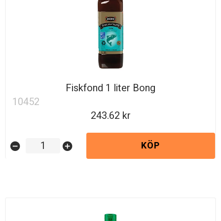
Fiskfond 1 liter Bong
10452
243.62
KÖP
remove_circle
add_circle