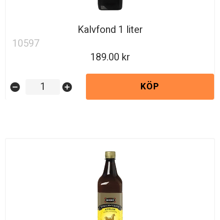
Kalvfond 1 liter
10597
189.00
KÖP
remove_circle
add_circle