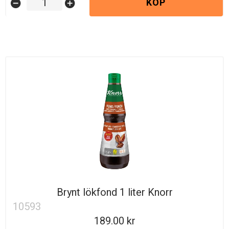
KÖP
remove_circle
add_circle
Brynt lökfond 1 liter Knorr
10593
189.00