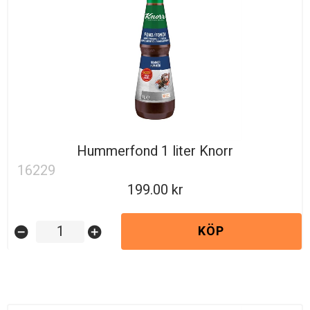
Hummerfond 1 liter Knorr
16229
199.00
KÖP
remove_circle
add_circle