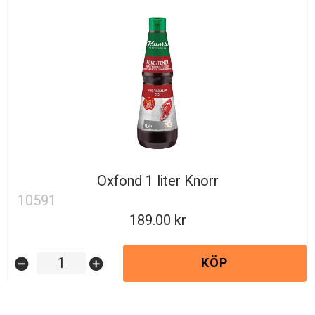
Oxfond 1 liter Knorr
10591
189.00
KÖP
remove_circle
add_circle