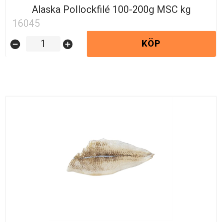
Alaska Pollockfilé 100-200g MSC kg
16045
KÖP
remove_circle
add_circle