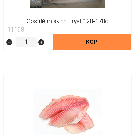
Gösfilé m skinn Fryst 120-170g
11198
KÖP
remove_circle
add_circle