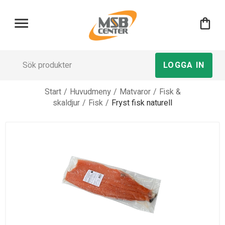
menu
shopping_bag
LOGGA IN
Start
/
Huvudmeny
/
Matvaror
/
Fisk &
skaldjur
/
Fisk
/
Fryst fisk naturell