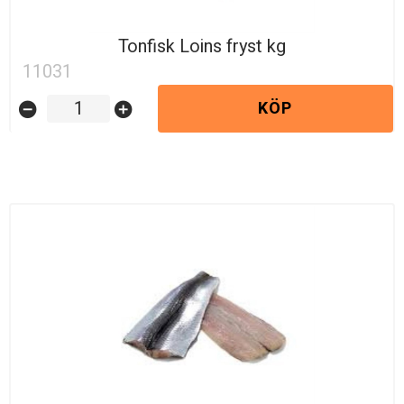
Tonfisk Loins fryst kg
11031
KÖP
remove_circle
add_circle