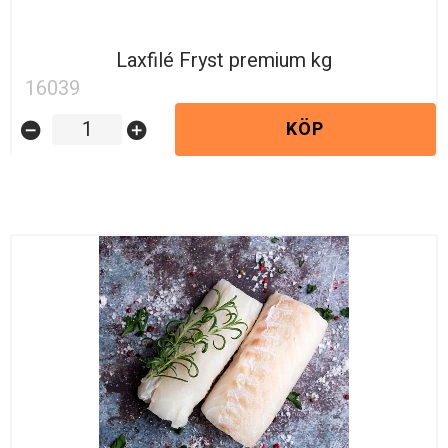
Laxfilé Fryst premium kg
16039
KÖP
remove_circle
add_circle