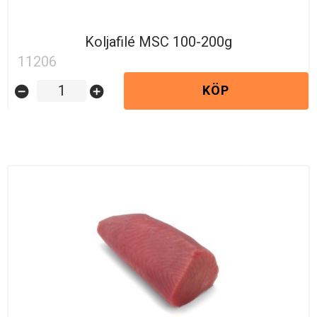
Koljafilé MSC 100-200g
11206
KÖP
remove_circle
add_circle