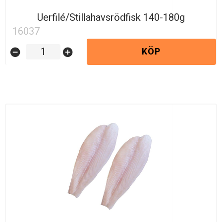
Uerfilé/Stillahavsrödfisk 140-180g
16037
KÖP
remove_circle
add_circle