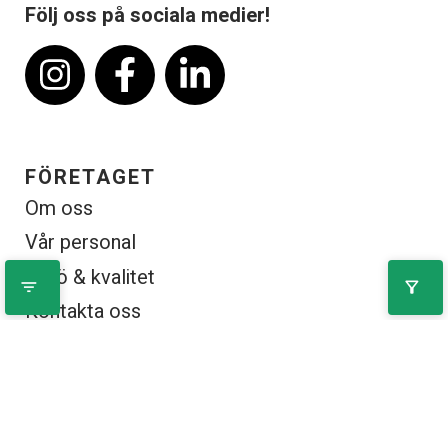
Följ oss på sociala medier!
FÖRETAGET
Om oss
Vår personal
Miljö & kvalitet
filter_list
filter_alt
Kontakta oss
KUNDSERVICE
Ny kund
Kontakta oss