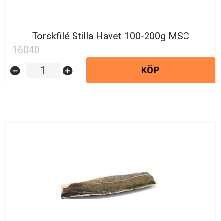
Torskfilé Stilla Havet 100-200g MSC
16040
KÖP
remove_circle
add_circle