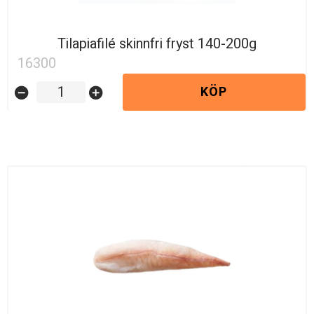
Tilapiafilé skinnfri fryst 140-200g
16300
KÖP
remove_circle
add_circle