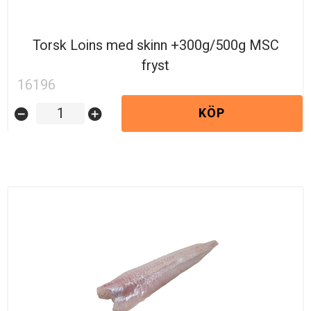
Torsk Loins med skinn +300g/500g MSC
fryst
16196
KÖP
remove_circle
add_circle