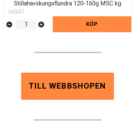
Stillahavskungsflundra 120-160g MSC kg
16047
KÖP
remove_circle
add_circle
TILL WEBBSHOPEN