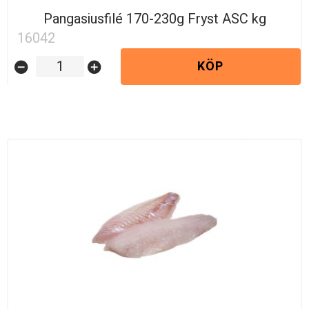
Pangasiusfilé 170-230g Fryst ASC kg
16042
KÖP
remove_circle
add_circle