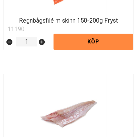
Regnbågsfilé m skinn 150-200g Fryst
11190
KÖP
remove_circle
add_circle