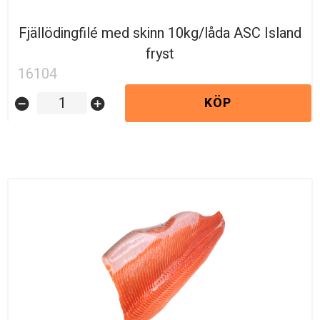
Fjällödingfilé med skinn 10kg/låda ASC Island
fryst
16104
KÖP
remove_circle
add_circle