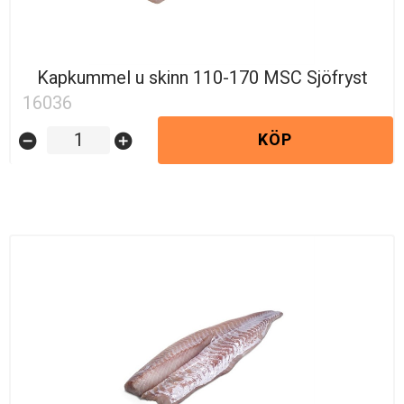
Kapkummel u skinn 110-170 MSC Sjöfryst
16036
KÖP
remove_circle
add_circle