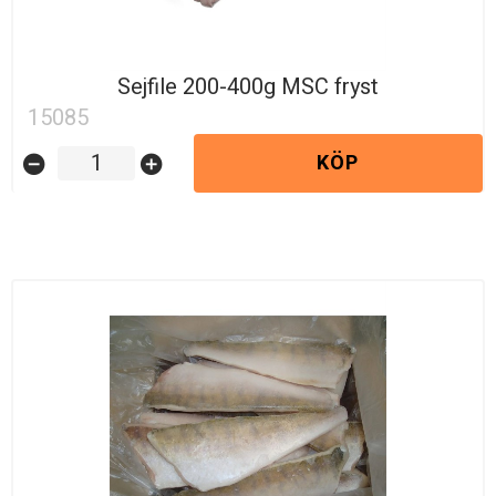
Sejfile 200-400g MSC fryst
15085
KÖP
remove_circle
add_circle