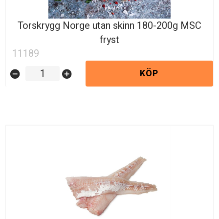
Torskrygg Norge utan skinn 180-200g MSC
fryst
11189
KÖP
remove_circle
add_circle