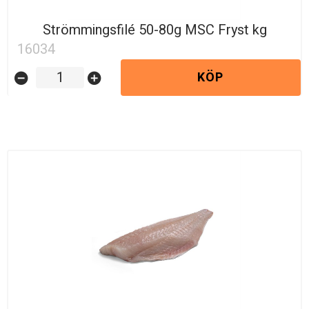
Strömmingsfilé 50-80g MSC Fryst kg
16034
KÖP
remove_circle
add_circle