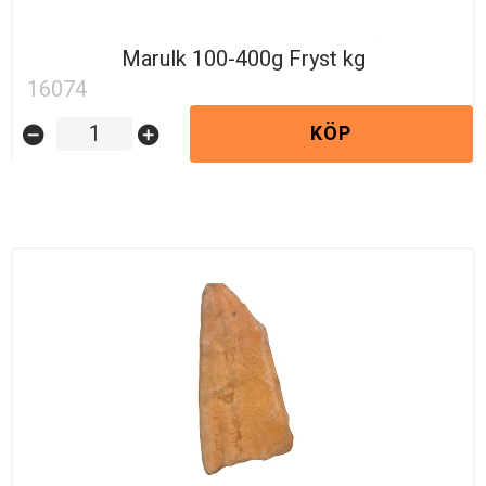
Marulk 100-400g Fryst kg
16074
KÖP
remove_circle
add_circle