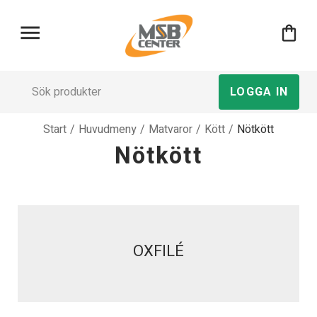
menu
shopping_bag
LOGGA IN
Start
/
Huvudmeny
/
Matvaror
/
Kött
/
Nötkött
Nötkött
OXFILÉ