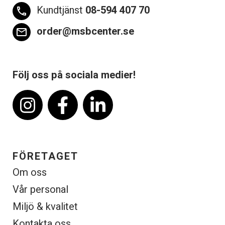
Kundtjänst
08-594 407 70
phone
order@msbcenter.se
email
Följ oss på sociala medier!
FÖRETAGET
Om oss
Vår personal
Miljö & kvalitet
Kontakta oss