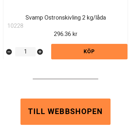
Svamp Ostronskivling 2 kg/låda
10228
296.36
KÖP
remove_circle
add_circle
TILL WEBBSHOPEN