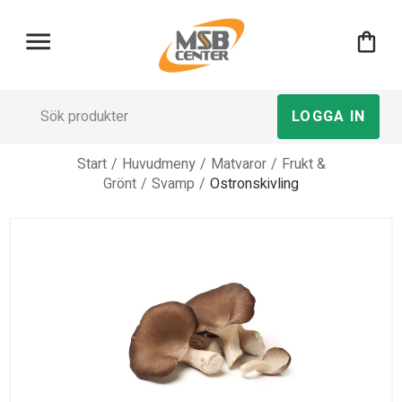
menu
shopping_bag
LOGGA IN
Start
/
Huvudmeny
/
Matvaror
/
Frukt &
Grönt
/
Svamp
/
Ostronskivling