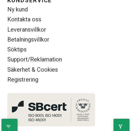
KUNDSERVICE
Ny kund
Kontakta oss
Leveransvillkor
Betalningsvillkor
Söktips
Support/Reklamation
Säkerhet & Cookies
Registrering
filter_list
filter_alt