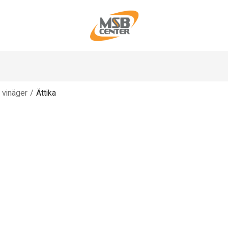
& vinäger
/
Ättika