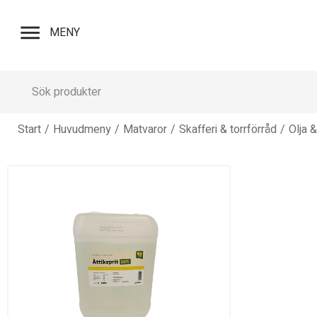
menu
MENY
Start
/
Huvudmeny
/
Matvaror
/
Skafferi & torrförråd
/
Olja 