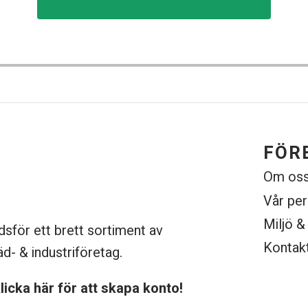
FÖR
Om os
Vår pe
Miljö &
dsför ett brett sortiment av
Kontak
äd- & industriföretag.
licka här för att skapa konto!