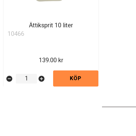
Ättiksprit 10 liter
10466
139.00
KÖP
remove_circle
add_circle