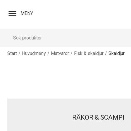
menu
MENY
Start
/
Huvudmeny
/
Matvaror
/
Fisk & skaldjur
/
Skaldjur
RÄKOR & SCAMPI