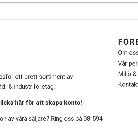
FÖR
Om os
Vår pe
Miljö &
dsför ett brett sortiment av
Kontak
äd- & industriföretag.
licka här för att skapa konto!
on av våra säljare? Ring oss på 08-
594