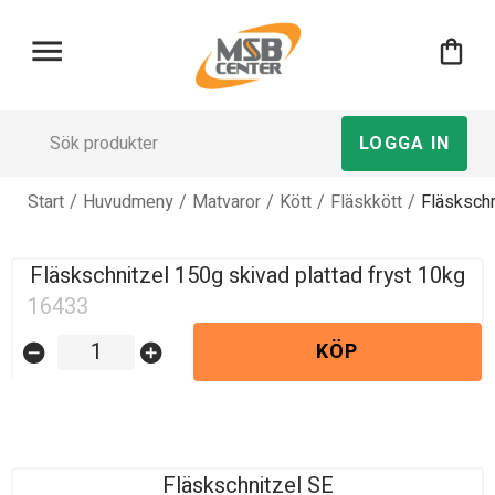
menu
shopping_bag
LOGGA IN
Start
/
Huvudmeny
/
Matvaror
/
Kött
/
Fläskkött
/
Fläskschn
Fläskschnitzel 150g skivad plattad fryst 10kg
16433
KÖP
remove_circle
add_circle
Fläskschnitzel SE