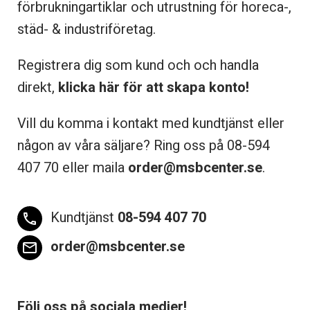
förbrukningartiklar och utrustning för horeca-,
städ- & industriföretag.
Registrera dig som kund och och handla
direkt,
klicka här för att skapa konto!
Vill du komma i kontakt med kundtjänst eller
någon av våra säljare? Ring oss på 08-
594
407 70 eller maila
order@msbcenter.se
.
Kundtjänst
08-594 407 70
phone
order@msbcenter.se
email
Följ oss på sociala medier!