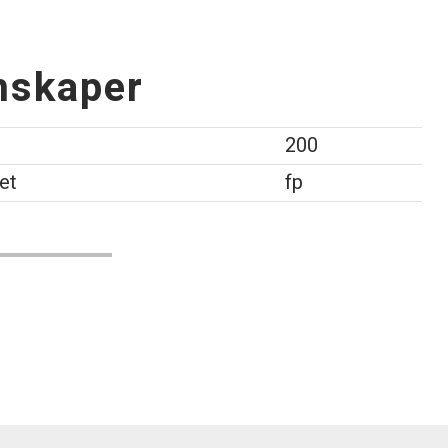
nskaper
200
et
fp