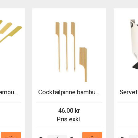
Cocktailpinne bambu 150mm 100st/fp
Cocktailpinne bambu 12cm 250st/ifp
46.00
.
Pris exkl.