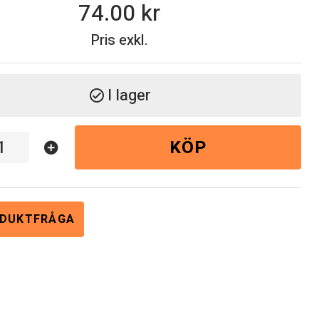
74.00
Pris exkl.
I lager
check_circle
KÖP
add_circle
DUKTFRÅGA