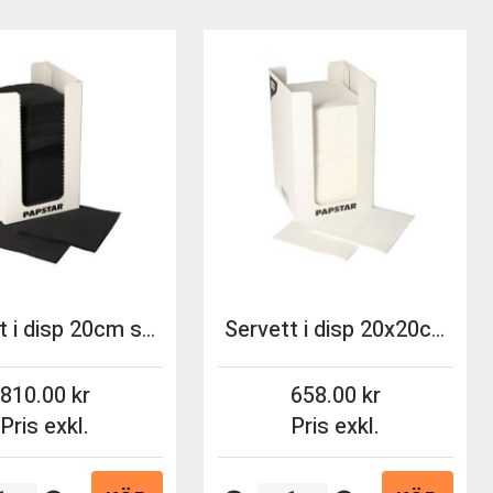
Servett i disp 20cm svart 2-lag 14x100st/fp Papstar
Servett i disp 20x20cm 1/4-delsvikt vit 14x100st/fp
810.00
658.00
Pris exkl.
Pris exkl.