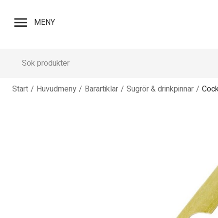
menu
MENY
Start
/
Huvudmeny
/
Barartiklar
/
Sugrör & drinkpinnar
/
Cock