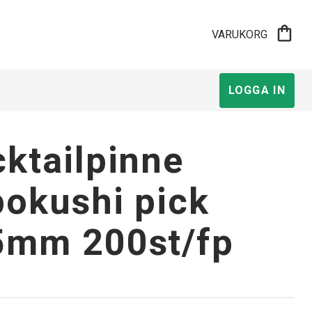
shopping_bag
VARUKORG
LOGGA IN
ktailpinne
okushi pick
5mm 200st/fp