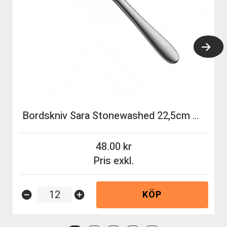
Bordskniv Sara Stonewashed 22,5cm WMF
48.00
Pris exkl.
KÖP
remove_circle
add_circle