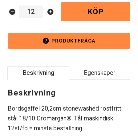
KÖP
remove_circle
add_circle
PRODUKTFRÅGA
help
Beskrivning
Egenskaper
Beskrivning
Bordsgaffel 20,2cm stonewashed rostfritt
stål 18/10 Cromargan®. Tål maskindisk.
12st/fp = minsta beställning.