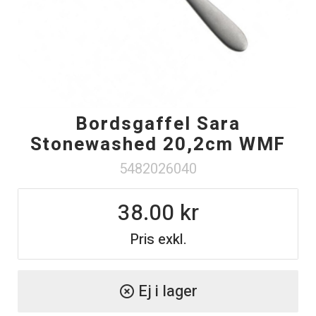
Bordsgaffel Sara
Stonewashed 20,2cm WMF
5482026040
38.00
Pris exkl.
Ej i lager
highlight_off