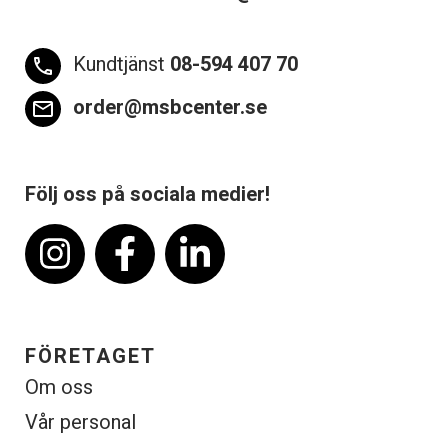
Kundtjänst
08-594 407 70
phone
order@msbcenter.se
email
Följ oss på sociala medier!
FÖRETAGET
Om oss
Vår personal