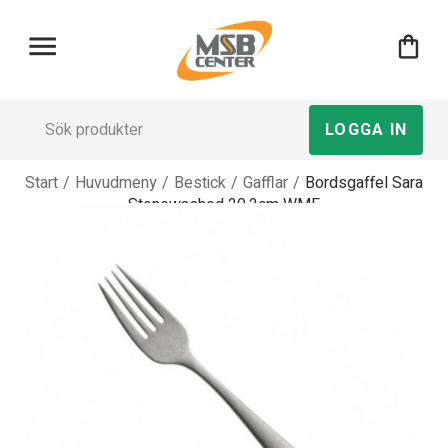
menu
shopping_bag
LOGGA IN
Start
/
Huvudmeny
/
Bestick
/
Gafflar
/
Bordsgaffel Sara
Stonewashed 20,2cm WMF