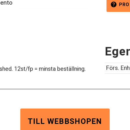
cento
PRO
help
Ege
Förs. Enh
shed. 12st/fp = minsta beställning.
TILL WEBBSHOPEN