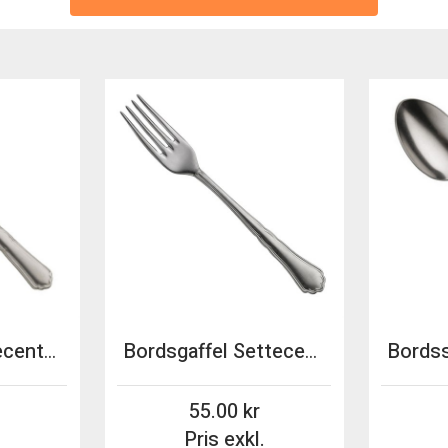
Bordskniv Settecento Stone Washed 22,7cm Pintinox
Bordsgaffel Settecento Stone Washed 20,1cm Pintinox
55.00
.
Pris exkl.