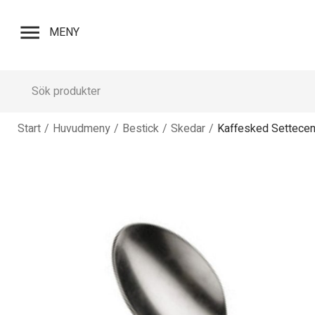
menu
MENY
Start
/
Huvudmeny
/
Bestick
/
Skedar
/
Kaffesked Settecen