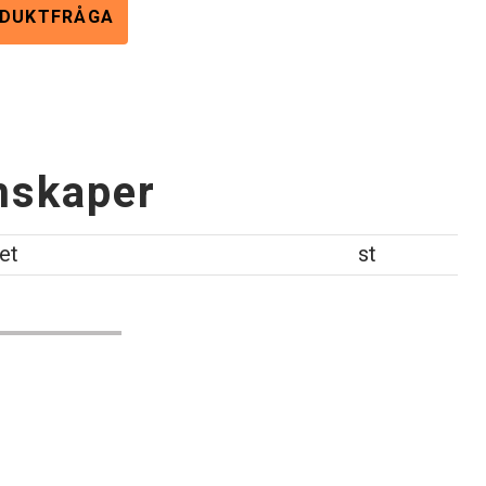
DUKTFRÅGA
nskaper
et
st