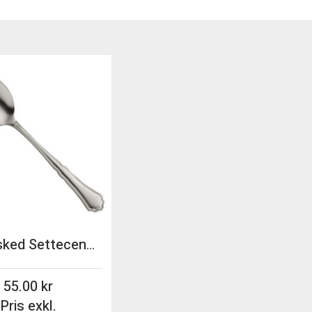
Bordssked Settecento Stone Washed 20,1cm Pintinox
55.00
Pris exkl.