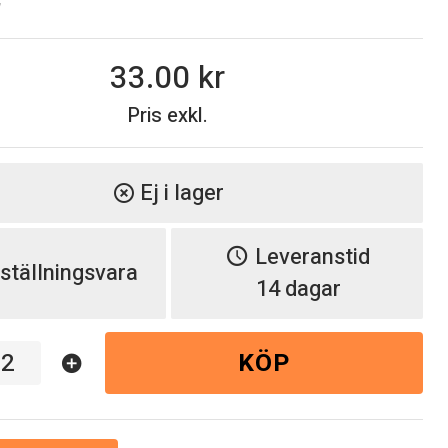
7
33.00
Pris exkl.
Ej i lager
highlight_off
Leveranstid
ställningsvara
14 dagar
KÖP
add_circle