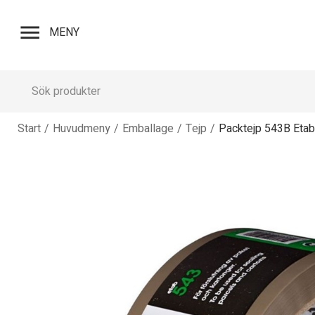
menu
MENY
Start
/
Huvudmeny
/
Emballage
/
Tejp
/
Packtejp 543B Et