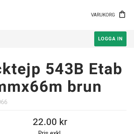
shopping_bag
VARUKORG
LOGGA IN
ktejp 543B Etab
mmx66m brun
066
22.00
Pris exkl.