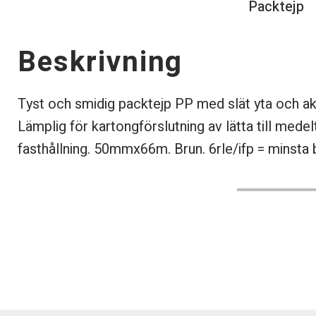
Packtejp
Beskrivning
Tyst och smidig packtejp PP med slät yta och a
Lämplig för kartongförslutning av lätta till mede
fasthållning. 50mmx66m. Brun. 6rle/ifp = minsta b