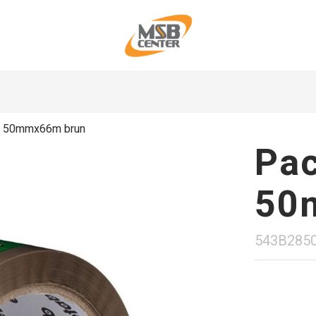
ab 50mmx66m brun
Pac
50
543B285