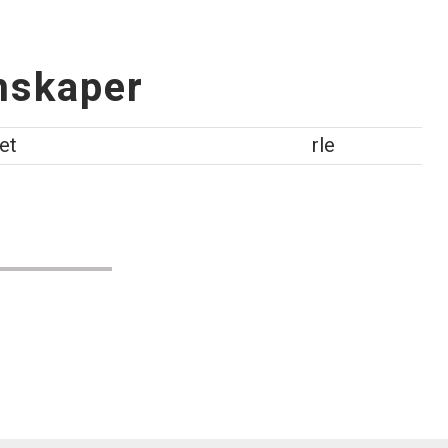
nskaper
et
rle