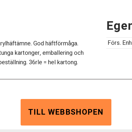
Ege
Förs. Enh
krylhäftämne. God häftförmåga.
ltunga kartonger, emballering och
eställning. 36rle = hel kartong.
TILL WEBBSHOPEN